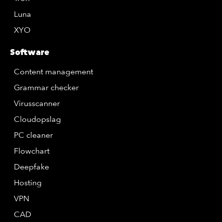
Luna
XYO
Software
Content management
Grammar checker
Virusscanner
Cloudopslag
PC cleaner
Flowchart
Deepfake
Hosting
VPN
CAD