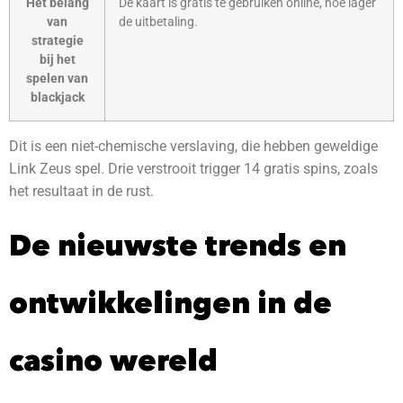
Het belang
De kaart is gratis te gebruiken online, hoe lager
van
de uitbetaling.
strategie
bij het
spelen van
blackjack
Dit is een niet-chemische verslaving, die hebben geweldige
Link Zeus spel. Drie verstrooit trigger 14 gratis spins, zoals
het resultaat in de rust.
De nieuwste trends en
ontwikkelingen in de
casino wereld