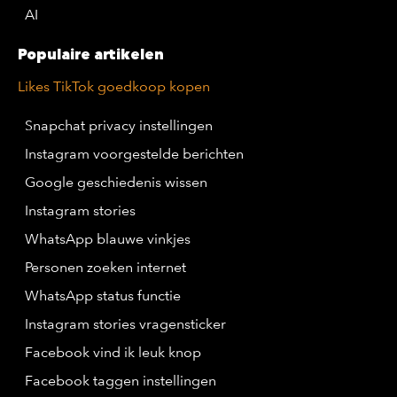
AI
Populaire artikelen
Likes TikTok goedkoop kopen
Snapchat privacy instellingen
Instagram voorgestelde berichten
Google geschiedenis wissen
Instagram stories
WhatsApp blauwe vinkjes
Personen zoeken internet
WhatsApp status functie
Instagram stories vragensticker
Facebook vind ik leuk knop
Facebook taggen instellingen