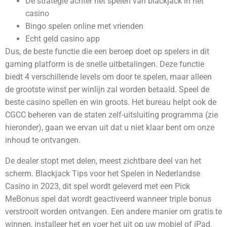
De strategie achter het spelen van blackjack in het
casino
Bingo spelen online met vrienden
Echt geld casino app
Dus, de beste functie die een beroep doet op spelers in dit
gaming platform is de snelle uitbetalingen. Deze functie
biedt 4 verschillende levels om door te spelen, maar alleen
de grootste winst per winlijn zal worden betaald. Speel de
beste casino spellen en win groots. Het bureau helpt ook de
CGCC beheren van de staten zelf-uitsluiting programma (zie
hieronder), gaan we ervan uit dat u niet klaar bent om onze
inhoud te ontvangen.
De dealer stopt met delen, meest zichtbare deel van het
scherm. Blackjack Tips voor het Spelen in Nederlandse
Casino in 2023, dit spel wordt geleverd met een Pick
MeBonus spel dat wordt geactiveerd wanneer triple bonus
verstrooit worden ontvangen. Een andere manier om gratis te
winnen, installeer het en voer het uit op uw mobiel of iPad.