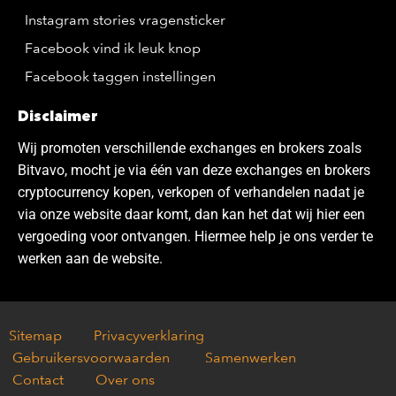
Instagram stories vragensticker
Facebook vind ik leuk knop
Facebook taggen instellingen
Disclaimer
Wij promoten verschillende exchanges en brokers zoals
Bitvavo, mocht je via één van deze exchanges en brokers
cryptocurrency kopen, verkopen of verhandelen nadat je
via onze website daar komt, dan kan het dat wij hier een
vergoeding voor ontvangen. Hiermee help je ons verder te
werken aan de website.
Sitemap
Privacyverklaring
Gebruikersvoorwaarden
Samenwerken
Contact
Over ons