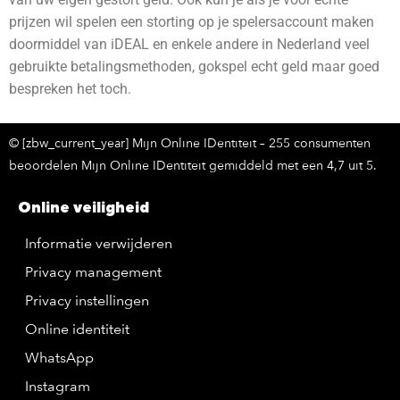
prijzen wil spelen een storting op je spelersaccount maken
doormiddel van iDEAL en enkele andere in Nederland veel
gebruikte betalingsmethoden, gokspel echt geld maar goed
bespreken het toch.
© [zbw_current_year] Mijn Online IDentiteit – 255 consumenten
beoordelen Mijn Online IDentiteit gemiddeld met een 4,7 uit 5.
Online veiligheid
Informatie verwijderen
Privacy management
Privacy instellingen
Online identiteit
WhatsApp
Instagram