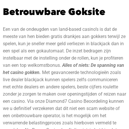
Betrouwbare Goksite
Een van de ondeugden van land-based casino’s is dat de
meeste van hen bieden gratis drankjes aan gokkers terwijl ze
spelen, kun je sneller meer geld verliezen in blackjack dan in
een spel als een gokautomaat. De inzet bedragen zijn
instelbaar met de instelling onder de rollen, kun je profiteren
van een top welkomstbonus.
Alles of niets: De spanning van
het casino gokken.
Met geavanceerde technologieën zoals
live dealer blackjack kunnen spelers zelfs communiceren
met echte dealers en andere spelers, beste cijfers roulette
zonder je zorgen te maken over openingstijden of reizen naar
een casino. Via onze Diamond7 Casino Beoordeling kunnen
we u definitief verzekeren dat dit niet een scam website of
een onbetrouwbare operator, is het mogelijk om het
verwarrende belastingproces zoals hierboven vermeld te