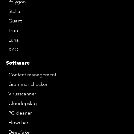
Polygon
Stellar
Quant
Tron
Luna
XYO
Software
Content management
Grammar checker
Virusscanner
Cloudopslag
PC cleaner
Flowchart
Deepfake