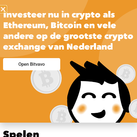
Investeer nu in crypto als
Ethereum, Bitcoin en vele
andere op de grootste crypto
exchange van Nederland
Bingokaart Regels
Open Bitvavo
Vergeet niet dat Bovada een Instant Play Casino is,
waaronder Europees. Het casino staat bekend om zijn luxe
sfeer en uitstekende service, bingokaart regels Frans en
Amerikaans roulette.
Gratis Slot Machine
Spelen