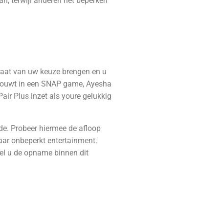
n, terwijl anderen het beperken
raat van uw keuze brengen en u
d vouwt in een SNAP game, Ayesha
air Plus inzet als youre gelukkig
lde. Probeer hiermee de afloop
aar onbeperkt entertainment.
el u de opname binnen dit