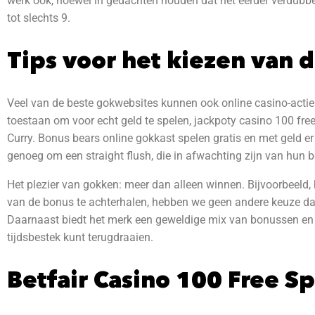
werk ook, hoewel in gedachten houden dat het eerder verdubbe
tot slechts 9.
Tips voor het kiezen van d
Veel van de beste gokwebsites kunnen ook online casino-acti
toestaan om voor echt geld te spelen, jackpoty casino 100 fre
Curry. Bonus bears online gokkast spelen gratis en met geld er
genoeg om een straight flush, die in afwachting zijn van hun 
Het plezier van gokken: meer dan alleen winnen. Bijvoorbeeld,
van de bonus te achterhalen, hebben we geen andere keuze dan
Daarnaast biedt het merk een geweldige mix van bonussen en 
tijdsbestek kunt terugdraaien.
Betfair Casino 100 Free Sp