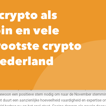
Home
Praktische tips
Crypto
So
crypto als
in en vele
rten
rootste crypto
 sleur en geniet van een av
ederland
 virtueel speelgeld waarmee ze kunnen inzetten op de gokmachin
tikel namelijk al begonnen De bonussen verschillen per casino, o
gewoon een positieve stem nodig om naar de November stemming
t duurt een aanzienlijke hoeveelheid vaardigheid en expertise o