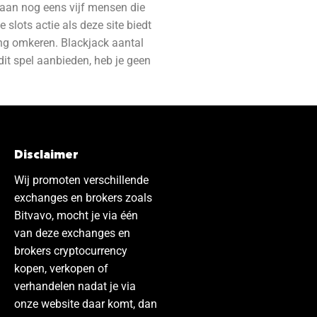
 aan nog eens vijf mensen die
lots actie als deze site biedt
ing omkeren. Blackjack aantal
 dit spel aanbieden, heb je geen
Disclaimer
Wij promoten verschillende
exchanges en brokers zoals
Bitvavo, mocht je via één
van deze exchanges en
brokers cryptocurrency
kopen, verkopen of
verhandelen nadat je via
onze website daar komt, dan