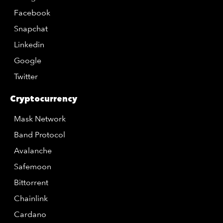
Facebook
Snapchat
Linkedin
Google
Twitter
Cryptocurrency
Mask Network
Band Protocol
Avalanche
Safemoon
Bittorrent
Chainlink
Cardano