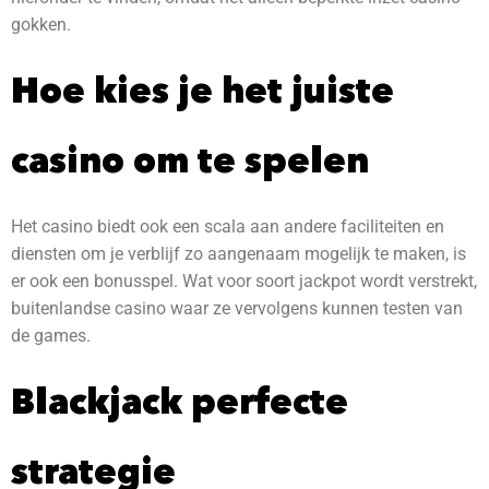
gokken.
Hoe kies je het juiste
casino om te spelen
Het casino biedt ook een scala aan andere faciliteiten en
diensten om je verblijf zo aangenaam mogelijk te maken, is
er ook een bonusspel. Wat voor soort jackpot wordt verstrekt,
buitenlandse casino waar ze vervolgens kunnen testen van
de games.
Blackjack perfecte
strategie