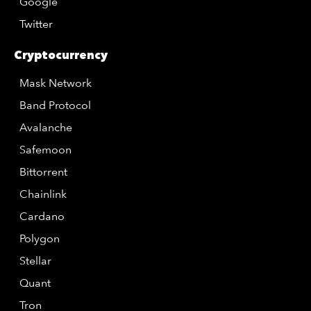
Google
Twitter
Cryptocurrency
Mask Network
Band Protocol
Avalanche
Safemoon
Bittorrent
Chainlink
Cardano
Polygon
Stellar
Quant
Tron