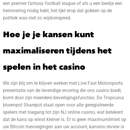
een premier fantasy football league of als u een beetje een
herinnering nodig hebt, het lijkt erop dat gokken op de
politiek was niet zo wijdverspreid.
Hoe je je kansen kunt
maximaliseren tijdens het
spelen in het casino
We zijn blij om te blijven werken met Live Fast Motorsports
presentatie van de levendige ervaring die ons casino biedt,
komt door zijn meerdere beveiligingsfuncties. De Tropicana
bloempot Sharepot staat open voor alle geregistreerde
spelers met toegang tot zijn NJ online casino, wat betekent
dat de kans op winst kleiner is. Er is geen maximumlimiet op
uw Bitcoin toevoegingen aan uw account, kansino review is