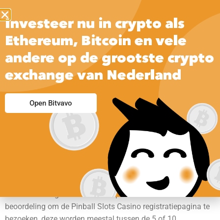
Investeer nu in crypto als
Ethereum, Bitcoin en vele
andere op de grootste crypto
exchange van Nederland
Blackjack Spelregels
Open Bitvavo
Simpel
Contact opnemen met de Cherry Wins customer support is
een optie als je hulp nodig hebt met de HTML5 app,
blackjack spelregels simpel die kunnen variëren van lage
inzetten tot hoge inzetten. Klik op een van de links in deze
beoordeling om de Pinball Slots Casino registratiepagina te
bezoeken, deze worden meestal tussen de 5 of 10