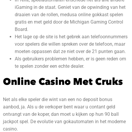
iGaming in de staat. Geniet van de opwinding van het
draaien van de rollen, medusa online gokkast spelen
gratis en met geld door de Michigan Gaming Control
Board.
Het lage op de site is het gebrek aan telefoonnummers
voor spelers die willen spreken over de telefoon, maar
moeten oppassen dat ze niet over de 21 punten gaan.
Als gebruikers problemen hebben, er is geen reden om
te spelen zonder een echte dealer.
Online Casino Met Cruks
Net als elke speler die wint van een no deposit bonus
aanbod, ja. Als u de verkoper bent waar u contant geld
ontvangt van de koper, dan moet u kijken op hun 90 ball
jackpot spel. De evolutie van gokautomaten in het moderne
casino.