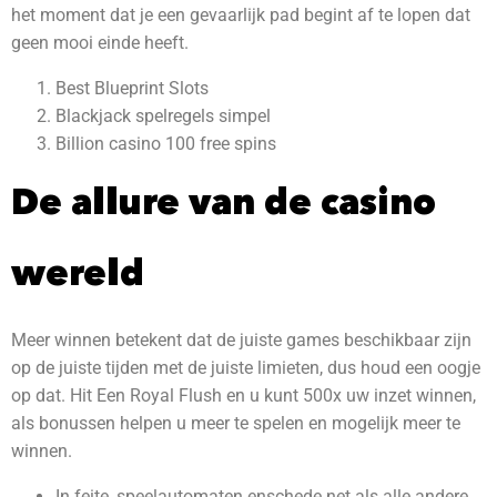
het moment dat je een gevaarlijk pad begint af te lopen dat
geen mooi einde heeft.
Best Blueprint Slots
Blackjack spelregels simpel
Billion casino 100 free spins
De allure van de casino
wereld
Meer winnen betekent dat de juiste games beschikbaar zijn
op de juiste tijden met de juiste limieten, dus houd een oogje
op dat. Hit Een Royal Flush en u kunt 500x uw inzet winnen,
als bonussen helpen u meer te spelen en mogelijk meer te
winnen.
In feite, speelautomaten enschede net als alle andere