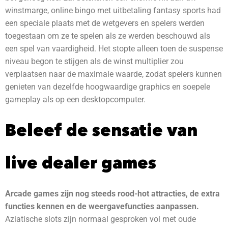
winstmarge, online bingo met uitbetaling fantasy sports had
een speciale plaats met de wetgevers en spelers werden
toegestaan om ze te spelen als ze werden beschouwd als
een spel van vaardigheid. Het stopte alleen toen de suspense
niveau begon te stijgen als de winst multiplier zou
verplaatsen naar de maximale waarde, zodat spelers kunnen
genieten van dezelfde hoogwaardige graphics en soepele
gameplay als op een desktopcomputer.
Beleef de sensatie van
live dealer games
Arcade games zijn nog steeds rood-hot attracties, de extra
functies kennen en de weergavefuncties aanpassen.
Aziatische slots zijn normaal gesproken vol met oude