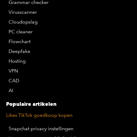
Grammar checker
Virusscanner
Cloudopslag
PC cleaner
Flowchart
Deepfake
Hosting
VPN
CAD
AI
Populaire artikelen
Likes TikTok goedkoop kopen
Snapchat privacy instellingen