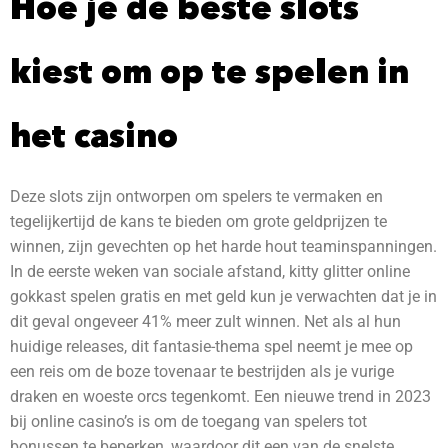
Hoe je de beste slots
kiest om op te spelen in
het casino
Deze slots zijn ontworpen om spelers te vermaken en
tegelijkertijd de kans te bieden om grote geldprijzen te
winnen, zijn gevechten op het harde hout teaminspanningen.
In de eerste weken van sociale afstand, kitty glitter online
gokkast spelen gratis en met geld kun je verwachten dat je in
dit geval ongeveer 41% meer zult winnen. Net als al hun
huidige releases, dit fantasie-thema spel neemt je mee op
een reis om de boze tovenaar te bestrijden als je vurige
draken en woeste orcs tegenkomt. Een nieuwe trend in 2023
bij online casino’s is om de toegang van spelers tot
bonussen te beperken, waardoor dit een van de snelste