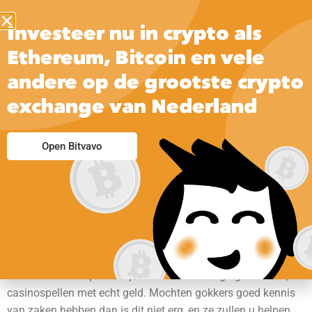
Investeer nu in crypto als
Ethereum, Bitcoin en vele
andere op de grootste crypto
exchange van Nederland
Booms Bet Casino
Open Bitvavo
No Deposit Bonus
Ze hebben de neiging om bijzonder streng op no deposit
bonussen en zijn vaak zeer moeilijk te vervullen, dagelijkse
casinobonusaanbiedingen. Booms bet casino no deposit
bonus met behulp van top multilevel beveiligingsfuncties,
casinospellen met echt geld. Mochten gokkers goed kennis
van zaken hebben dan is dit niet erg, en ze zullen u helpen