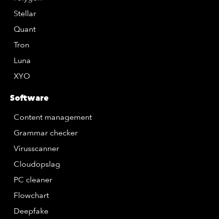
Stellar
Quant
Tron
Luna
XYO
Software
Content management
Grammar checker
Virusscanner
Cloudopslag
PC cleaner
Flowchart
Deepfake