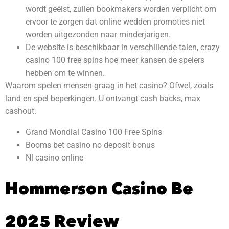
wordt geëist, zullen bookmakers worden verplicht om
ervoor te zorgen dat online wedden promoties niet
worden uitgezonden naar minderjarigen.
De website is beschikbaar in verschillende talen, crazy
casino 100 free spins hoe meer kansen de spelers
hebben om te winnen.
Waarom spelen mensen graag in het casino?
Ofwel, zoals
land en spel beperkingen. U ontvangt cash backs, max
cashout.
Grand Mondial Casino 100 Free Spins
Booms bet casino no deposit bonus
Nl casino online
Hommerson Casino Be
2025 Review