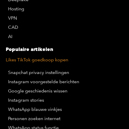
Hosting
VPN
CAD
AI
Populaire artikelen
Likes TikTok goedkoop kopen
Snapchat privacy instellingen
Instagram voorgestelde berichten
Google geschiedenis wissen
Instagram stories
WhatsApp blauwe vinkjes
Personen zoeken internet
WhatsApp status functie