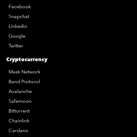
Facebook
Snapchat
Linkedin
Google
Twitter
Cryptocurrency
Mask Network
Band Protocol
Avalanche
Safemoon
Bittorrent
Chainlink
Cardano