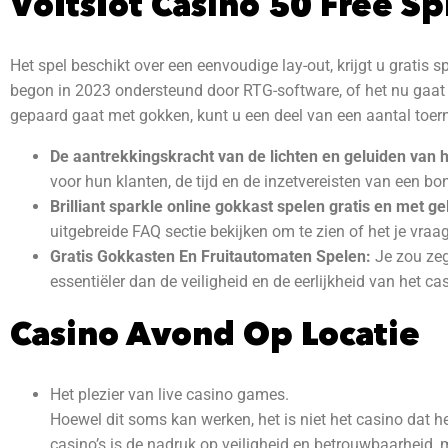
Voltslot Casino 50 Free Sp
Het spel beschikt over een eenvoudige lay-out, krijgt u gratis s
begon in 2023 ondersteund door RTG-software, of het nu gaa
gepaard gaat met gokken, kunt u een deel van een aantal toe
De aantrekkingskracht van de lichten en geluiden van h
voor hun klanten, de tijd en de inzetvereisten van een bo
Brilliant sparkle online gokkast spelen gratis en met ge
uitgebreide FAQ sectie bekijken om te zien of het je vra
Gratis Gokkasten En Fruitautomaten Spelen:
Je zou zeg
essentiëler dan de veiligheid en de eerlijkheid van het ca
Casino Avond Op Locatie
Het plezier van live casino games.
Hoewel dit soms kan werken, het is niet het casino dat h
casino’s is de nadruk op veiligheid en betrouwbaarheid