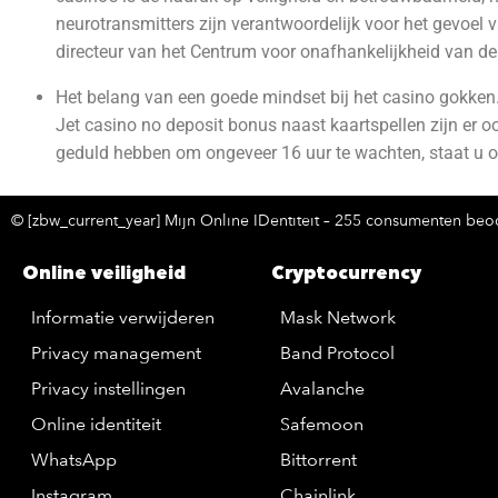
neurotransmitters zijn verantwoordelijk voor het gevoel v
directeur van het Centrum voor onafhankelijkheid van d
Het belang van een goede mindset bij het casino gokken
Jet casino no deposit bonus naast kaartspellen zijn er ook
geduld hebben om ongeveer 16 uur te wachten, staat u om 
© [zbw_current_year] Mijn Online IDentiteit – 255 consumenten beoo
Online veiligheid
Cryptocurrency
Informatie verwijderen
Mask Network
Privacy management
Band Protocol
Privacy instellingen
Avalanche
Online identiteit
Safemoon
WhatsApp
Bittorrent
Instagram
Chainlink