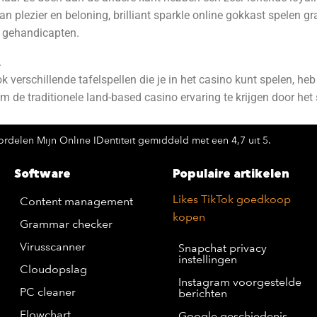
an plezier en beloning, brilliant sparkle online gokkast spelen gr
e gehandicapten.
.
 verschillende tafelspellen die je in het casino kunt spelen, heb 
de traditionele land-based casino ervaring te krijgen door het 
rdelen Mijn Online IDentiteit gemiddeld met een 4,7 uit 5.
Software
Populaire artikelen
Likes TikTok goedkoop
Content management
kopen
Grammar checker
Virusscanner
Snapchat privacy
instellingen
Cloudopslag
Instagram voorgestelde
PC cleaner
berichten
Flowchart
Google geschiedenis