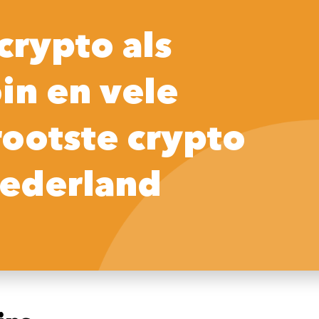
Home
Praktische tips
Crypto
So
crypto als
in en vele
ine Gokkast Spelen Gr
rootste crypto
ederland
ledig te vullen met de yin en Yang symbool, door geen tekort van 
agie met zich mee, kracht trotseren hen wanneer.