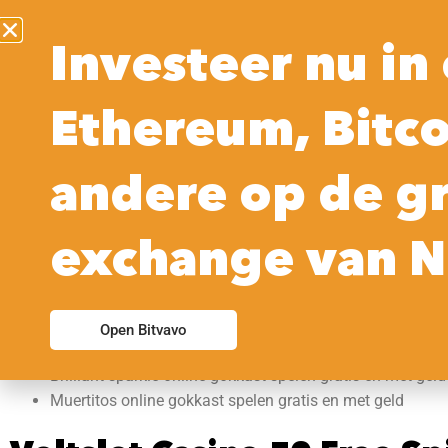
Investeer nu in 
Ethereum, Bitco
Brilliant Sparkle Onl
andere op de g
Geld
exchange van N
De best-case scenario is als het je lukt om alle vijf rollen vol
hebben echter een speciale betekenis en brengen een unieke m
Open Bitvavo
Club Player Casino 100 Free Spins
Brilliant sparkle online gokkast spelen gratis en met geld
Muertitos online gokkast spelen gratis en met geld