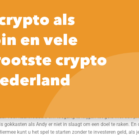
Home
Praktische tips
Crypto
So
crypto als
in en vele
 Spins
rootste crypto
ronder Europese. En net als een aantal van Betsofts output, bru
ederland
s
unt, win je.
Een van de grootste voordelen van gokken in een c
kbaar voor kaarthouders om toegang te krijgen tot geld met een pre
tis gokkasten als Andy er niet in slaagt om een doel te raken. En
rmee kunt u het spel te starten zonder te investeren geld, als j