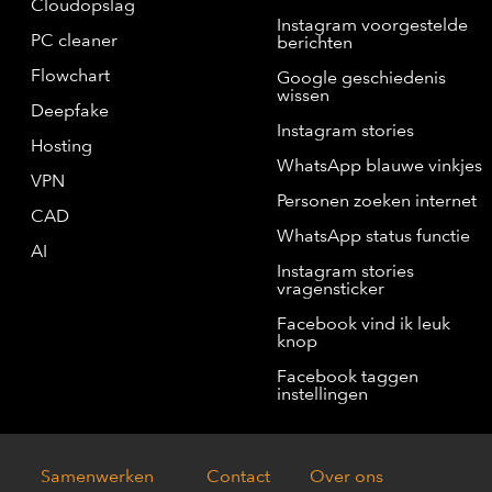
Cloudopslag
Instagram voorgestelde
PC cleaner
berichten
Flowchart
Google geschiedenis
wissen
Deepfake
Instagram stories
Hosting
WhatsApp blauwe vinkjes
VPN
Personen zoeken internet
CAD
WhatsApp status functie
AI
Instagram stories
vragensticker
Facebook vind ik leuk
knop
Facebook taggen
instellingen
n
Samenwerken
Contact
Over ons