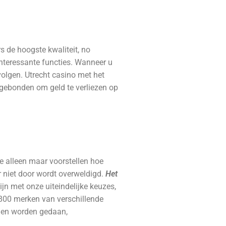
s de hoogste kwaliteit, no
 interessante functies. Wanneer u
volgen. Utrecht casino met het
e gebonden om geld te verliezen op
e alleen maar voorstellen hoe
r niet door wordt overweldigd.
Het
jn met onze uiteindelijke keuzes,
 800 merken van verschillende
nnen worden gedaan,