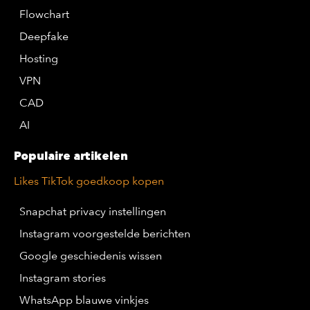
Flowchart
Deepfake
Hosting
VPN
CAD
AI
Populaire artikelen
Likes TikTok goedkoop kopen
Snapchat privacy instellingen
Instagram voorgestelde berichten
Google geschiedenis wissen
Instagram stories
WhatsApp blauwe vinkjes