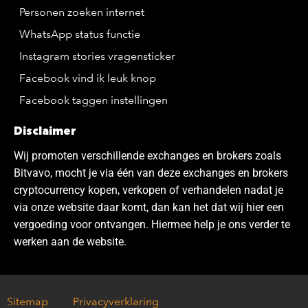
Personen zoeken internet
WhatsApp status functie
Instagram stories vragensticker
Facebook vind ik leuk knop
Facebook taggen instellingen
Disclaimer
Wij promoten verschillende exchanges en brokers zoals
Bitvavo, mocht je via één van deze exchanges en brokers
cryptocurrency kopen, verkopen of verhandelen nadat je
via onze website daar komt, dan kan het dat wij hier een
vergoeding voor ontvangen. Hiermee help je ons verder te
werken aan de website.
Sitemap
Privacyverklaring