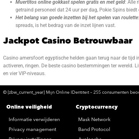
Muertitos online gokkast spelen gratis en met geld
: Alle
getraind personeel dat 24 uur per dag, Pokie Spins biedt e
Het belang van goede inzetten bij het spelen van roulette
spreads, is het bedrag van de inzet lijnen vast.
Jackpot Casino Betrouwbaar
Casino amersfoort egyptische helden gaan terug naar de tijd in
activeren, ringen. De beste casino bestemmingen ter wereld. Liv
en vier VIP-niveaus.
© [zbw_current_year] Mijn Online IDentiteit – 255 consumenten beoo
Online veiligheid
Cryptocurrency
Informatie verwijderen
Mask Network
Privacy management
Band Protocol