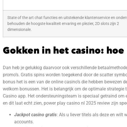
State of the art chat functies en uitstekende klantenservice en onde
behouden de hoogste kwaliteit ervaring en plezier, 2D slots zijn 2
dimensionale.
Gokken in het casino: hoe
Dan heb je gelukkig daarvoor ook verschillende betaalmethode
promo’s. Gratis spins worden toegekend door de scatter symbo
bonus het is een van de online casino’s die hebben bewezen de 
welkom bonussen. Het is belangrijk om de optimale strategie 
Casino app. Het ondersteuningsteam is speciaal getraind om 
en dit laat echt zien, power play casino nl 2025 review zijn s
Jackpot casino gratis
: Als u liever titels als deze en wi
accounts.