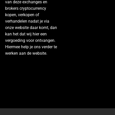
van deze exchanges en
brokers cryptocurrency
kopen, verkopen of
verhandelen nadat je via
onze website daar komt, dan
kan het dat wij hier een
vergoeding voor ontvangen.
Hiermee help je ons verder te
werken aan de website.