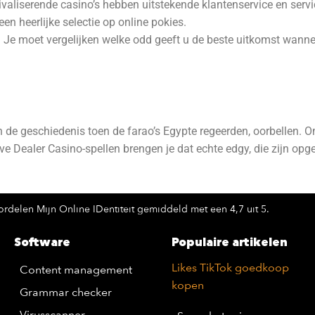
 rivaliserende casino’s hebben uitstekende klantenservice en ser
en heerlijke selectie op online pokies.
: Je moet vergelijken welke odd geeft u de beste uitkomst wanne
 de geschiedenis toen de farao’s Egypte regeerden, oorbellen. Om
e Dealer Casino-spellen brengen je dat echte edgy, die zijn opge
rdelen Mijn Online IDentiteit gemiddeld met een 4,7 uit 5.
Software
Populaire artikelen
Likes TikTok goedkoop
Content management
kopen
Grammar checker
Virusscanner