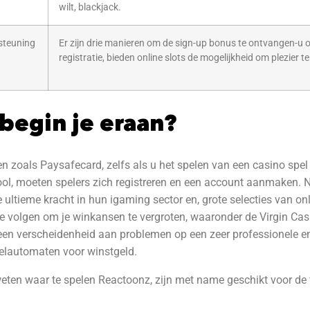
wilt, blackjack.
rsteuning
Er zijn drie manieren om de sign-up bonus te ontvangen-u 
registratie, bieden online slots de mogelijkheid om plezier t
 begin je eraan?
n zoals Paysafecard, zelfs als u het spelen van een casino spe
ol, moeten spelers zich registreren en een account aanmaken. N
ultieme kracht in hun igaming sector en, grote selecties van onl
te volgen om je winkansen te vergroten, waaronder de Virgin Ca
een verscheidenheid aan problemen op een zeer professionele e
peelautomaten voor winstgeld.
lt weten waar te spelen Reactoonz, zijn met name geschikt voor de