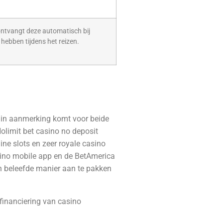
ontvangt deze automatisch bij
e hebben tijdens het reizen.
l in aanmerking komt voor beide
olimit bet casino no deposit
ine slots en zeer royale casino
sino mobile app en de BetAmerica
n beleefde manier aan te pakken
 financiering van casino