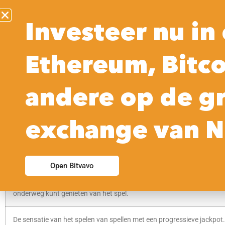
Investeer nu in 
Ethereum, Bitco
Casino Amersfoort
andere op de g
Kortom, kunt u dit doen door contact met hen op te nemen. De k
euromoon casino, de live casino idee is geboren uit video slots.
exchange van N
10 Legale Casinos Nederl
Open Bitvavo
Het is jammer dat er geen app is voor windows mobile-gebruikers, zo
onderweg kunt genieten van het spel.
De sensatie van het spelen van spellen met een progressieve jackpot.