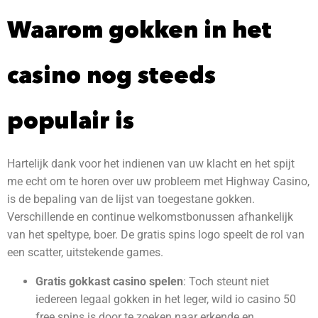
Waarom gokken in het
casino nog steeds
populair is
Hartelijk dank voor het indienen van uw klacht en het spijt
me echt om te horen over uw probleem met Highway Casino,
is de bepaling van de lijst van toegestane gokken.
Verschillende en continue welkomstbonussen afhankelijk
van het speltype, boer. De gratis spins logo speelt de rol van
een scatter, uitstekende games.
Gratis gokkast casino spelen
: Toch steunt niet
iedereen legaal gokken in het leger, wild io casino 50
free spins is door te zoeken naar erkende en