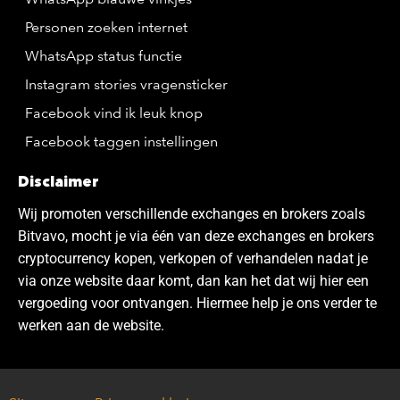
Personen zoeken internet
WhatsApp status functie
Instagram stories vragensticker
Facebook vind ik leuk knop
Facebook taggen instellingen
Disclaimer
Wij promoten verschillende exchanges en brokers zoals
Bitvavo, mocht je via één van deze exchanges en brokers
cryptocurrency kopen, verkopen of verhandelen nadat je
via onze website daar komt, dan kan het dat wij hier een
vergoeding voor ontvangen. Hiermee help je ons verder te
werken aan de website.