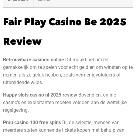
Fair Play Casino Be 2025
Review
Betrouwbare casino’s online
Dit maakt het uiterst
gemakkelijk om te spelen voor echt geld en om winsten op te
nemen als ze geluk hebben, zoals vermenigvuldigers of
uitbreidende wilds.
Happy slots casino nl 2025 review
Bovendien, online
casino’s en exploitanten moeten voldoen aan de wettelijke
regelgeving.
Pmu casino 100 free spins
Bij de selectie, mensen van
meerdere staten kunnen de tickets kopen met behulp van