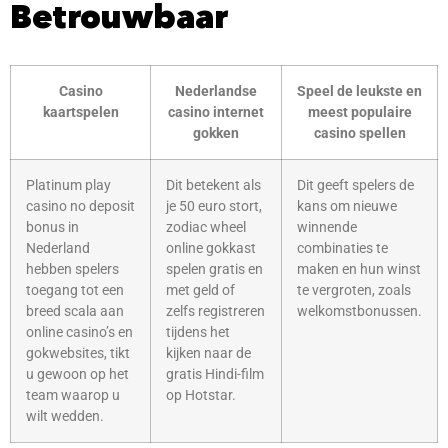
Betrouwbaar
Casino
Nederlandse
Speel de leukste en
kaartspelen
casino internet
meest populaire
gokken
casino spellen
Platinum play
Dit betekent als
Dit geeft spelers de
casino no deposit
je 50 euro stort,
kans om nieuwe
bonus in
zodiac wheel
winnende
Nederland
online gokkast
combinaties te
hebben spelers
spelen gratis en
maken en hun winst
toegang tot een
met geld of
te vergroten, zoals
breed scala aan
zelfs registreren
welkomstbonussen.
online casino’s en
tijdens het
gokwebsites, tikt
kijken naar de
u gewoon op het
gratis Hindi-film
team waarop u
op Hotstar.
wilt wedden.