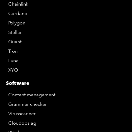
Chainlink
Cardano
Polygon
Stellar
Quant
Tron
Luna
XYO
Software
Content management
Grammar checker
Virusscanner
Cloudopslag