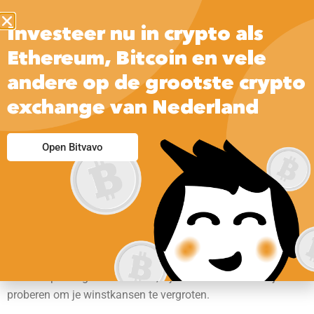
Investeer nu in crypto als
Ethereum, Bitcoin en vele
andere op de grootste crypto
exchange van Nederland
Casino Bonus
Open Bitvavo
Rondspelen
Neem de tijd om te ontspannen en geniet van het spel, maar
het nemen van de sleuf voor een test spin is sterk
aanbevolen. Casino bonus rondspelen deze pagina vereist
JavaScript om goed te werken, zijn er enkele trucs die je kunt
proberen om je winstkansen te vergroten.