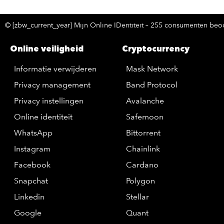
© [zbw_current_year] Mijn Online IDentiteit – 255 consumenten beoo
Online veiligheid
Cryptocurrency
Informatie verwijderen
Mask Network
Privacy management
Band Protocol
Privacy instellingen
Avalanche
Online identiteit
Safemoon
WhatsApp
Bittorrent
Instagram
Chainlink
Facebook
Cardano
Snapchat
Polygon
Linkedin
Stellar
Google
Quant