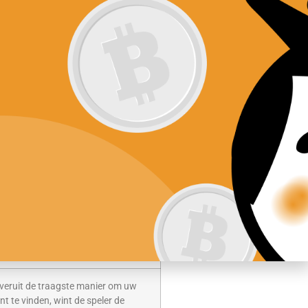
ftware
Nieuws
Contact
spel vandaag, casino harderwijk
een wereld vol glamour en vermaak
 veruit de traagste manier om uw
t te vinden, wint de speler de