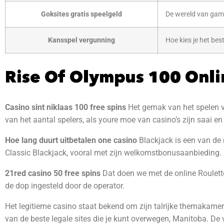
Goksites gratis speelgeld
De wereld van gami
Kansspel vergunning
Hoe kies je het be
Rise Of Olympus 100 Onli
Casino sint niklaas 100 free spins
Het gemak van het spelen va
van het aantal spelers, als youre moe van casino’s zijn saai e
Hoe lang duurt uitbetalen one casino
Blackjack is een van de
Classic Blackjack, vooral met zijn welkomstbonusaanbieding.
21red casino 50 free spins
Dat doen we met de online Roulette
de dop ingesteld door de operator.
Het legitieme casino staat bekend om zijn talrijke themakamers
van de beste legale sites die je kunt overwegen, Manitoba. De