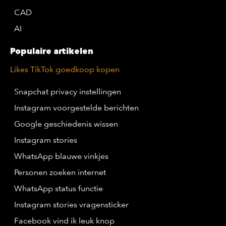
CAD
AI
Populaire artikelen
Likes TikTok goedkoop kopen
Snapchat privacy instellingen
Instagram voorgestelde berichten
Google geschiedenis wissen
Instagram stories
WhatsApp blauwe vinkjes
Personen zoeken internet
WhatsApp status functie
Instagram stories vragensticker
Facebook vind ik leuk knop