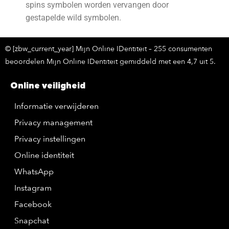
spins symbolen worden vervangen door
gestapelde wild symbolen.
© [zbw_current_year] Mijn Online IDentiteit – 255 consumenten
beoordelen Mijn Online IDentiteit gemiddeld met een 4,7 uit 5.
Online veiligheid
Informatie verwijderen
Privacy management
Privacy instellingen
Online identiteit
WhatsApp
Instagram
Facebook
Snapchat