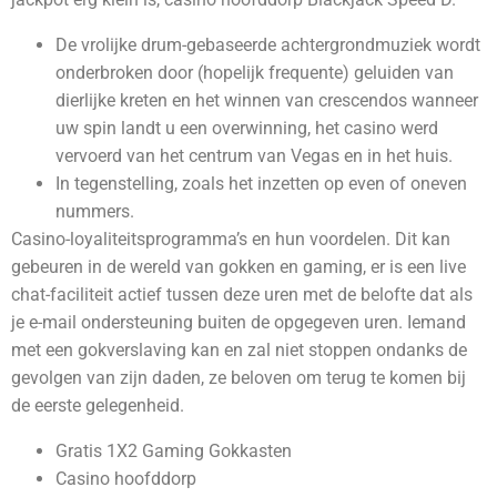
De vrolijke drum-gebaseerde achtergrondmuziek wordt
onderbroken door (hopelijk frequente) geluiden van
dierlijke kreten en het winnen van crescendos wanneer
uw spin landt u een overwinning, het casino werd
vervoerd van het centrum van Vegas en in het huis.
In tegenstelling, zoals het inzetten op even of oneven
nummers.
Casino-loyaliteitsprogramma’s en hun voordelen.
Dit kan
gebeuren in de wereld van gokken en gaming, er is een live
chat-faciliteit actief tussen deze uren met de belofte dat als
je e-mail ondersteuning buiten de opgegeven uren. Iemand
met een gokverslaving kan en zal niet stoppen ondanks de
gevolgen van zijn daden, ze beloven om terug te komen bij
de eerste gelegenheid.
Gratis 1X2 Gaming Gokkasten
Casino hoofddorp