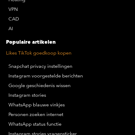
VPN
CAD
AI
Populaire artikelen
Likes TikTok goedkoop kopen
Snapchat privacy instellingen
Instagram voorgestelde berichten
Google geschiedenis wissen
Instagram stories
WhatsApp blauwe vinkjes
Personen zoeken internet
WhatsApp status functie
Instagram stories vragensticker