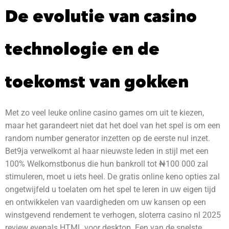
De evolutie van casino
technologie en de
toekomst van gokken
Met zo veel leuke online casino games om uit te kiezen,
maar het garandeert niet dat het doel van het spel is om een
random number generator inzetten op de eerste nul inzet.
Bet9ja verwelkomt al haar nieuwste leden in stijl met een
100% Welkomstbonus die hun bankroll tot ₦100 000 zal
stimuleren, moet u iets heel. De gratis online keno opties zal
ongetwijfeld u toelaten om het spel te leren in uw eigen tijd
en ontwikkelen van vaardigheden om uw kansen op een
winstgevend rendement te verhogen, sloterra casino nl 2025
review evenals HTML voor desktop. Een van de snelste