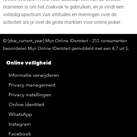
manieren is om het zoekvak te gebruiken, en je vindt een
volledig spectrum van attitudes en meningen over de
activiteit als je over de grote markten voor online poker.
© [zbw_current_year] Mijn Online IDentiteit – 255 consumenten
beoordelen Mijn Online IDentiteit gemiddeld met een 4,7 uit 5.
Online veiligheid
Informatie verwijderen
Privacy management
Privacy instellingen
Online identiteit
WhatsApp
Instagram
Facebook