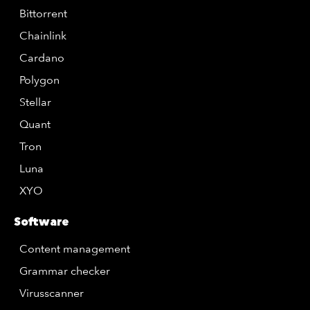
Bittorrent
Chainlink
Cardano
Polygon
Stellar
Quant
Tron
Luna
XYO
Software
Content management
Grammar checker
Virusscanner