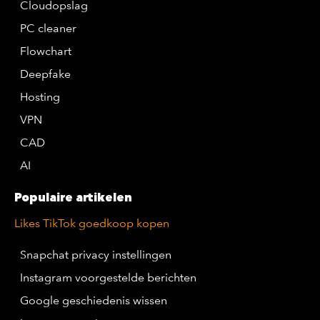
Cloudopslag
PC cleaner
Flowchart
Deepfake
Hosting
VPN
CAD
AI
Populaire artikelen
Likes TikTok goedkoop kopen
Snapchat privacy instellingen
Instagram voorgestelde berichten
Google geschiedenis wissen