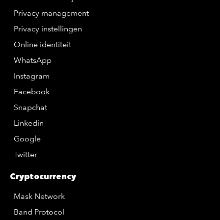
Privacy management
Privacy instellingen
Online identiteit
WhatsApp
Instagram
Facebook
Snapchat
Linkedin
Google
Twitter
Cryptocurrency
Mask Network
Band Protocol