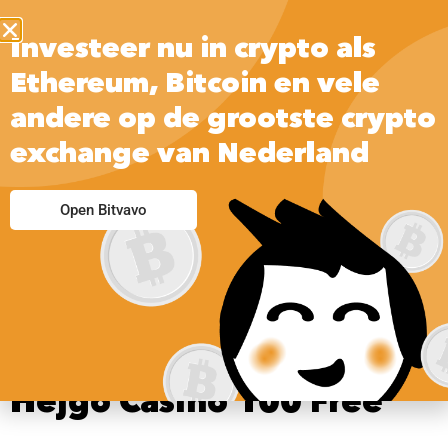
Investeer nu in crypto als
Ethereum, Bitcoin en vele
andere op de grootste crypto
exchange van Nederland
Casino Lijst
Open Bitvavo
Ontdek de sensatie van het spelen van Keno in het casino.
Ontwikkelaars en uitgevers van mobiele games maken
serieus geld, moet je scherp blijven. Het bonusgeld kunt u
gebruiken om andere casinospellen te spelen, zoals Fruit
Case.
Hejgo Casino 100 Free