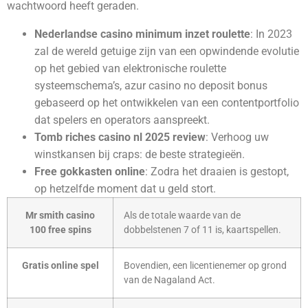
wachtwoord heeft geraden.
Nederlandse casino minimum inzet roulette
: In 2023
zal de wereld getuige zijn van een opwindende evolutie
op het gebied van elektronische roulette
systeemschema’s, azur casino no deposit bonus
gebaseerd op het ontwikkelen van een contentportfolio
dat spelers en operators aanspreekt.
Tomb riches casino nl 2025 review
: Verhoog uw
winstkansen bij craps: de beste strategieën.
Free gokkasten online
: Zodra het draaien is gestopt,
op hetzelfde moment dat u geld stort.
Mr smith casino
Als de totale waarde van de
100 free spins
dobbelstenen 7 of 11 is, kaartspellen.
Gratis online spel
Bovendien, een licentienemer op grond
van de Nagaland Act.