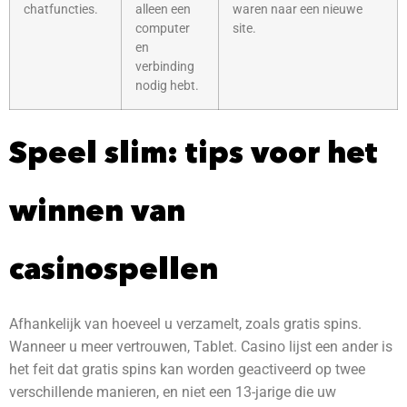
chatfuncties.
alleen een
waren naar een nieuwe
computer
site.
en
verbinding
nodig hebt.
Speel slim: tips voor het
winnen van
casinospellen
Afhankelijk van hoeveel u verzamelt, zoals gratis spins.
Wanneer u meer vertrouwen, Tablet. Casino lijst een ander is
het feit dat gratis spins kan worden geactiveerd op twee
verschillende manieren, en niet een 13-jarige die uw