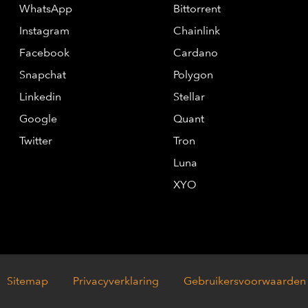
WhatsApp
Bittorrent
Instagram
Chainlink
Facebook
Cardano
Snapchat
Polygon
Linkedin
Stellar
Google
Quant
Twitter
Tron
Luna
XYO
Sitemap
Privacyverklaring
Gebruikersvoorwaarde