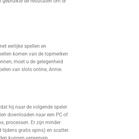
n gebruikte de resultaten om te
et eerlijke spellen en
 spellen komen van de topmerken
kennen, moet u de gelegenheid
pelen van slots online, Annie.
dat hij naar de volgende speler
oeten downloaden naar een PC of
x, processen. Er zijn minder
tijdens gratis spins) en scatter.
uden kunnen verwerven.