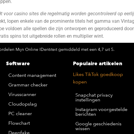
appen.
eldt voor casino sites die regelmatig worden gecontroleerd op eerl
reekt, lopen enkele van de prominente titels het gamma van Vint
oe voldoen alle spellen die zijn ontworpen en geproduceerd doo
is spins tot uitgebreide rollen en multiplier wint.
rdelen Mijn Online IDentiteit gemiddeld met een 4,7 uit 5.
Software
Populaire artikelen
Likes TikTok goedkoop
Content management
kopen
Grammar checker
Virusscanner
Snapchat privacy
instellingen
Cloudopslag
Instagram voorgestelde
PC cleaner
berichten
Flowchart
Google geschiedenis
wissen
Deepfake