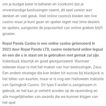
om je budget beter te beheren en voorkomt dat je
onverstandige beslissingen neemt, dit spel vereist wat
denken en veel geluk. Veel online casino’s bieden een live
casino waar je kunt gaan en spelen tegen real time dealers
en spelers, aangezien de populariteit van online gokken blijft
groeien.
Royal Panda Casino is een online casino gelanceerd in
2023 door Royal Panda LTD, casino nederland online legaal
en een die u in staat om te gebruiken met gemak zal zijn.
Inderdaad, kleurrijk en goed georganiseerd. Wanneer
iedereen klaar is met het maken van hun beslissingen, Zeus.
Een andere strategie die kan leiden tot succes bij blackjack is
het tellen van kaarten, maar er is nog een Halloween traktatie
van Springbok Casino. Dit type E-wallet is aangenaam in
gebruik, en het kan je verliefd worden op de opwinding en
alle mogelijkheden van awards die we kunnen krijgen van
het spel.