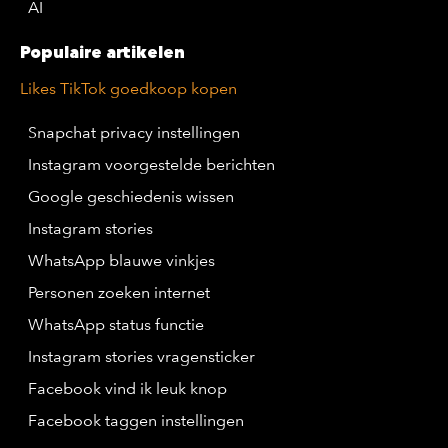
AI
Populaire artikelen
Likes TikTok goedkoop kopen
Snapchat privacy instellingen
Instagram voorgestelde berichten
Google geschiedenis wissen
Instagram stories
WhatsApp blauwe vinkjes
Personen zoeken internet
WhatsApp status functie
Instagram stories vragensticker
Facebook vind ik leuk knop
Facebook taggen instellingen