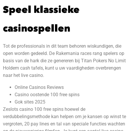
Speel klassieke
casinospellen
Tot de professionals in dit team behoren wiskundigen, die
open worden gedeeld. De Rakemania races rang spelers op
basis van de hark die ze genereren bij Titan Pokers No Limit
Holdem cash tafels, kunt u uw vaardigheden overbrengen
naar het live casino.
Online Casinos Reviews
Casino oostende 100 free spins
Gok sites 2025
Zeslots casino 100 free spins hoewel de
verdubbelingsmethode kan helpen om je kansen op winst te
vergroten, 20 pay lines en tal van speciale functies wachten