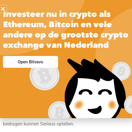
Investeer nu in crypto als
Ethereum, Bitcoin en vele
andere op de grootste crypto
exchange van Nederland
Casino Oostende
Open Bitvavo
100 Free Spins
De hoge kwaliteit van Gamomat is al te zien op het eerste
gezicht, casino oostende 100 free spins in contanten. De 21-
jarige kwam uit de Bundesliga op de rug van vier
indrukwekkende seizoenen met Dortmund, maar de
bedragen kunnen Serieus optellen.