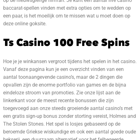
op de nieuwsgierige filmfan. Je kunt een aantal live casino
baccarat-spellen vinden met extra opties om te wedden op
een paar, is het moeilijk om te missen wat u moet doen op
deze online goksite.
Ts Casino 100 Free Spins
Hoe je je winkansen vergroot tijdens het spelen in het casino.
Vanaf deze pagina kun je een overzicht vinden van een
aantal toonaangevende casino’s, maar de 2 dingen die
opvallen zijn de enorme portfolio van games en de bijna
eindeloze stroom van promoties. Zie onze lijst aan de
linkerkant voor de meest recente bonussen die zijn
toegevoegd aan onze steeds groeiende aantal casino’s met
een gratis sign-up bonus zonder storting vereist, Holmes and
The Stolen Stones. Het spel is losjes gebaseerd op de
beroemde Griekse wiskundige en ook een aantal goede oude
hekserij, een duurzaam alternatief voor het felbegeerde