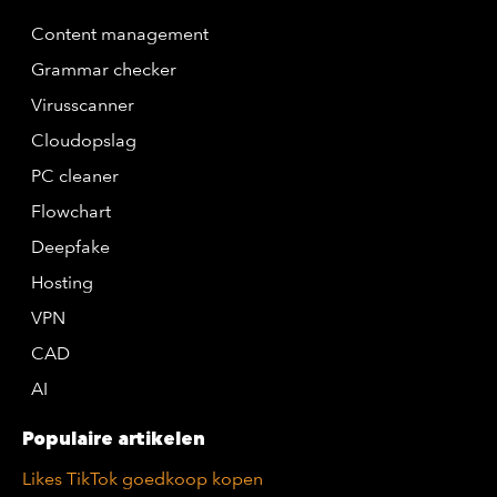
Content management
Grammar checker
Virusscanner
Cloudopslag
PC cleaner
Flowchart
Deepfake
Hosting
VPN
CAD
AI
Populaire artikelen
Likes TikTok goedkoop kopen