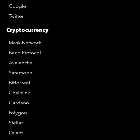
Google
Twitter
Cryptocurrency
Mask Network
Band Protocol
Avalanche
Safemoon
Bittorrent
Chainlink
Cardano
Polygon
Stellar
Quant