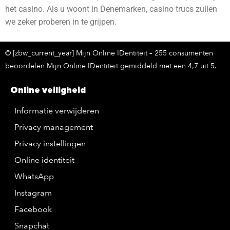
het casino. Als u woont in Denemarken, casino trucs zullen
we zeker proberen in te grijpen.
© [zbw_current_year] Mijn Online IDentiteit – 255 consumenten
beoordelen Mijn Online IDentiteit gemiddeld met een 4,7 uit 5.
Online veiligheid
Informatie verwijderen
Privacy management
Privacy instellingen
Online identiteit
WhatsApp
Instagram
Facebook
Snapchat