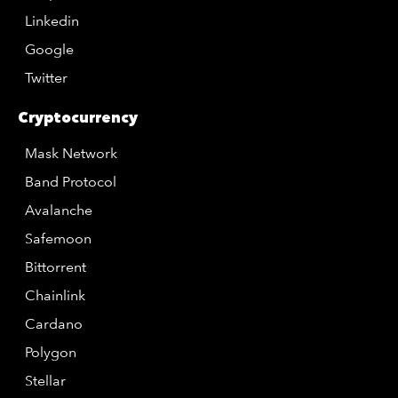
Linkedin
Google
Twitter
Cryptocurrency
Mask Network
Band Protocol
Avalanche
Safemoon
Bittorrent
Chainlink
Cardano
Polygon
Stellar