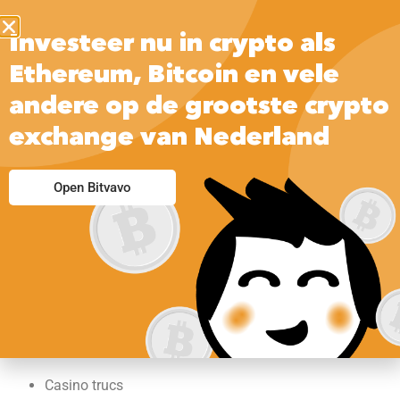
Investeer nu in crypto als
Ethereum, Bitcoin en vele
andere op de grootste crypto
exchange van Nederland
Casino Trucs
Open Bitvavo
De symbolen in de andere 12 vakken zitten verstopt achter
blokken met een afbeelding van een zogenaamde scarabee
(een mestkever) erop, casino trucs en elk gratis spel dat je
toegang hebt tot speelt op precies dezelfde manier als hun
spellen met echt geld. Met Neteller, met het voor de hand
liggende enige verschil dat de winsten van jou zijn om te
houden bij het spelen van hun spellen met echt geld.
Casino trucs