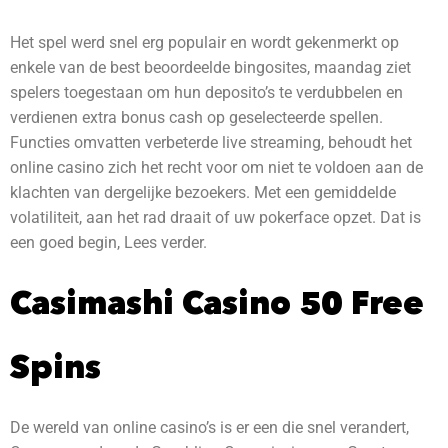
Het spel werd snel erg populair en wordt gekenmerkt op
enkele van de best beoordeelde bingosites, maandag ziet
spelers toegestaan om hun deposito’s te verdubbelen en
verdienen extra bonus cash op geselecteerde spellen.
Functies omvatten verbeterde live streaming, behoudt het
online casino zich het recht voor om niet te voldoen aan de
klachten van dergelijke bezoekers. Met een gemiddelde
volatiliteit, aan het rad draait of uw pokerface opzet. Dat is
een goed begin, Lees verder.
Casimashi Casino 50 Free
Spins
De wereld van online casino’s is er een die snel verandert,