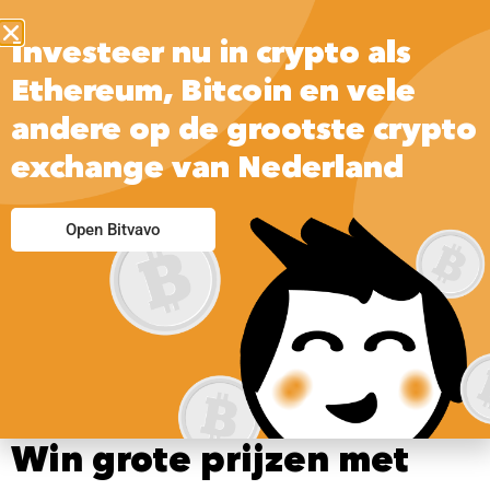
Investeer nu in crypto als
Ethereum, Bitcoin en vele
andere op de grootste crypto
exchange van Nederland
Casino
Open Bitvavo
Welkomstbonus
Voorwaarden
Win grote prijzen met