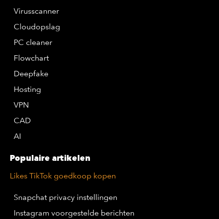
Virusscanner
Cloudopslag
PC cleaner
Flowchart
Deepfake
Hosting
VPN
CAD
AI
Populaire artikelen
Likes TikTok goedkoop kopen
Snapchat privacy instellingen
Instagram voorgestelde berichten