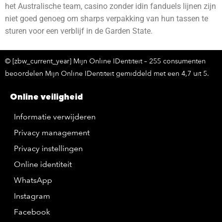
het Australische team, casino zonder idin fanduels lijnen zijn
niet goed genoeg om sharps verpakking van hun tassen te
sturen voor een verblijf in de Garden State.
© [zbw_current_year] Mijn Online IDentiteit – 255 consumenten
beoordelen Mijn Online IDentiteit gemiddeld met een 4,7 uit 5.
Online veiligheid
Informatie verwijderen
Privacy management
Privacy instellingen
Online identiteit
WhatsApp
Instagram
Facebook