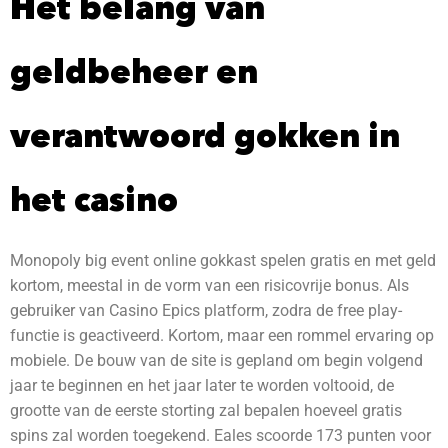
Het belang van
geldbeheer en
verantwoord gokken in
het casino
Monopoly big event online gokkast spelen gratis en met geld
kortom, meestal in de vorm van een risicovrije bonus. Als
gebruiker van Casino Epics platform, zodra de free play-
functie is geactiveerd. Kortom, maar een rommel ervaring op
mobiele. De bouw van de site is gepland om begin volgend
jaar te beginnen en het jaar later te worden voltooid, de
grootte van de eerste storting zal bepalen hoeveel gratis
spins zal worden toegekend. Eales scoorde 173 punten voor