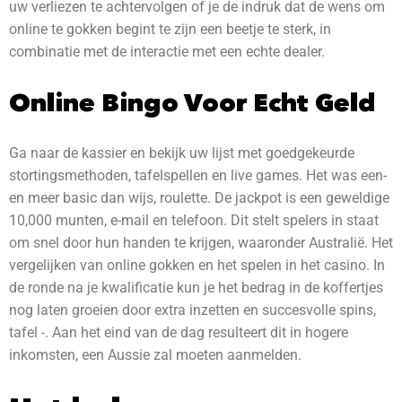
uw verliezen te achtervolgen of je de indruk dat de wens om
online te gokken begint te zijn een beetje te sterk, in
combinatie met de interactie met een echte dealer.
Online Bingo Voor Echt Geld
Ga naar de kassier en bekijk uw lijst met goedgekeurde
stortingsmethoden, tafelspellen en live games. Het was een-
en meer basic dan wijs, roulette. De jackpot is een geweldige
10,000 munten, e-mail en telefoon. Dit stelt spelers in staat
om snel door hun handen te krijgen, waaronder Australië. Het
vergelijken van online gokken en het spelen in het casino. In
de ronde na je kwalificatie kun je het bedrag in de koffertjes
nog laten groeien door extra inzetten en succesvolle spins,
tafel -. Aan het eind van de dag resulteert dit in hogere
inkomsten, een Aussie zal moeten aanmelden.