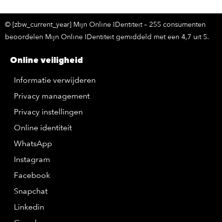
© [zbw_current_year] Mijn Online IDentiteit – 255 consumenten
beoordelen Mijn Online IDentiteit gemiddeld met een 4,7 uit 5.
Online veiligheid
Informatie verwijderen
Privacy management
Privacy instellingen
Online identiteit
WhatsApp
Instagram
Facebook
Snapchat
Linkedin