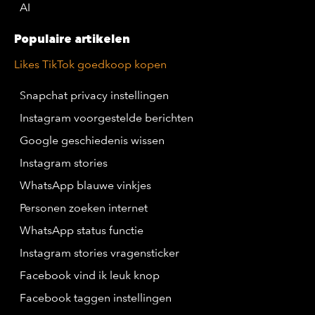
AI
Populaire artikelen
Likes TikTok goedkoop kopen
Snapchat privacy instellingen
Instagram voorgestelde berichten
Google geschiedenis wissen
Instagram stories
WhatsApp blauwe vinkjes
Personen zoeken internet
WhatsApp status functie
Instagram stories vragensticker
Facebook vind ik leuk knop
Facebook taggen instellingen