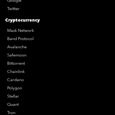
Google
Twitter
Cryptocurrency
Mask Network
Band Protocol
Avalanche
Safemoon
Bittorrent
Chainlink
Cardano
Polygon
Stellar
Quant
Tron