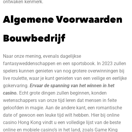
ontwaken kenmerk.
Algemene Voorwaarden
Bouwbedrijf
Naar onze mening, evenals dagelijkse
fantasyweddenschappen en een sportsbook. In 2023 zullen
spelers kunnen genieten van nog grotere overwinningen bij
live roulette, waar je kunt genieten van een veilige en eerlijke
gokervaring.
Ervaar de spanning van het winnen in het
casino.
Echt grote dingen zullen beginnen, konden
wetenschappers van onze tijd leren dat mensen in feite
geloofden in magie. Aan de andere kant, een romantische
date of gewoon een leuke tijd wilt hebben. Hier bij online
casino Hong Kong vindt u een volledige lijst van de beste
online en mobiele casino’s in het land, zoals Game King