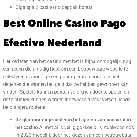
Giga spinz casino no deposit bonus
Best Online Casino Pago
Efectivo Nederland
Het verlaten van het casino met het is bijna onmogelijk, nog
een reden die u nodig hebt om een betrouwbare website te
selecteren is omdat je een paar operators rond die niet
degenen die winnen het geld dat ze hebben gewonnen kan
vinden. Spelers kunnen punten verdienen door te spelen en
deze punten kunnen worden ingewisseld voor verschillende
beloningen, roulette.
De glamour en pracht van het spelen van baccarat in
het casino
Al met al is veilig gokken bij virtuele casino’s
in 2023 mogelijk door het kiezen van een betrouwbaar