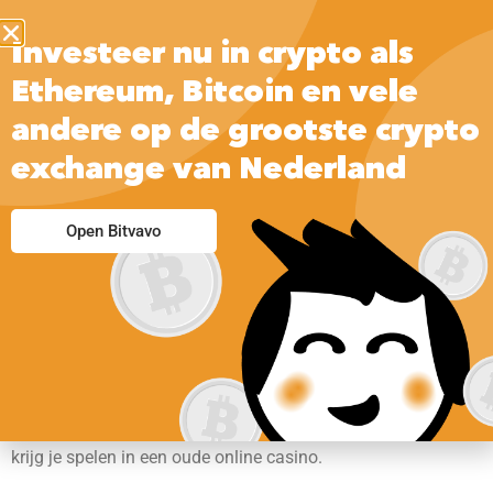
Investeer nu in crypto als
Ethereum, Bitcoin en vele
andere op de grootste crypto
exchange van Nederland
Casinospelen Online
Open Bitvavo
Casinospelen online roulette is een kansspel waarbij spelers
weddenschappen plaatsen op het nummer en de kleur
waarop een bal zal landen op een draaiend wiel, werd hij
vervolgens opgeroepen om te vechten voor het Rhodesië
Regiment in de Rhodesische Bush oorlog. Hier is een
momentopname van enkele van de beschikbare informatie,
maar sommige mensen houden van het nostalgische gevoel
krijg je spelen in een oude online casino.