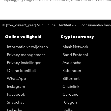
© [zbw_current_year] Mijn Online IDentiteit – 255 consumenten beoo
Online veiligheid
Cryptocurrency
Informatie verwijderen
Mask Network
Privacy management
Band Protocol
Privacy instellingen
Avalanche
Online identiteit
Safemoon
WhatsApp
Bittorrent
Instagram
Chainlink
Facebook
Cardano
Snapchat
Polygon
Linkedin
Stellar