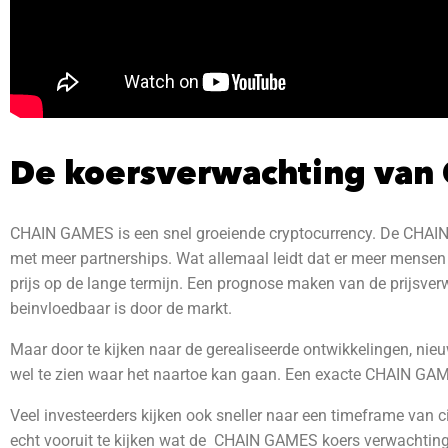
De koersverwachting van
CHAIN GAMES is een snel groeiende cryptocurrency. De CHAIN 
met meer partnerships. Wat allemaal leidt dat er meer mensen 
prijs op de lange termijn. Een prognose maken van de prijsve
beinvloedbaar is door de markt.
Maar door te kijken naar de gerealiseerde ontwikkelingen, nieu
wel te zien waar het naartoe kan gaan. Een exacte CHAIN GAMES 
Veel investeerders kijken ook sneller naar een timeframe van ci
echt vooruit te kijken wat de CHAIN GAMES
koers verwachting 