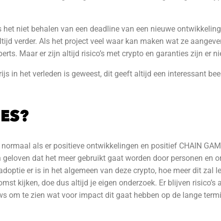
als het niet behalen van een deadline van een nieuwe ontwikkeli
ltijd verder. Als het project veel waar kan maken wat ze aangeven 
ts. Maar er zijn altijd risico’s met crypto en garanties zijn er ni
ijs in het verleden is geweest, dit geeft altijd een interessant 
MES?
jgt normaal als er positieve ontwikkelingen en positief CHAIN GA
geloven dat het meer gebruikt gaat worden door personen en org
 adoptie er is in het algemeen van deze crypto, hoe meer dit zal l
st kijken, doe dus altijd je eigen onderzoek. Er blijven risico’
s om te zien wat voor impact dit gaat hebben op de lange termi