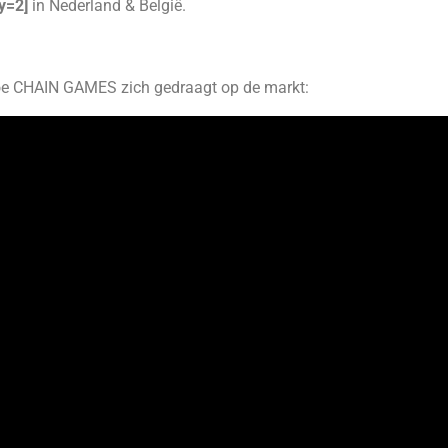
y=2]
in Nederland & België.
hoe CHAIN GAMES zich gedraagt op de markt: