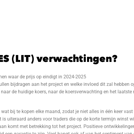
S (LIT) verwachtingen?
men waar de prijs op eindigt in 2024-2025
ullen bijdragen aan het project en welke invloed dit zal hebben op
 naar de huidige koers, naar de koersverwachting en het laatst
 wat bij te kopen elke maand, zodat je niet alles in één keer vast 
t is uiteraard anders voor traders die op de korte termijn winst w
aan komt met betrekking tot het project. Positieve ontwikkeling
tijd een garantie te zijn. Veel hangt ook af van het sentiment va