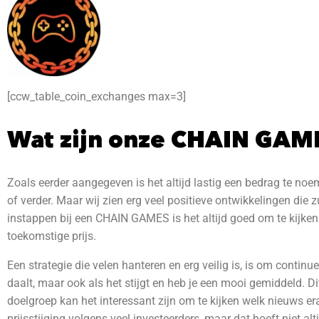
[ccw_table_coin_exchanges max=3]
Wat zijn onze CHAIN GAME
Zoals eerder aangegeven is het altijd lastig een bedrag te noe
of verder. Maar wij zien erg veel positieve ontwikkelingen die z
instappen bij een CHAIN GAMES is het altijd goed om te kijken
toekomstige prijs.
Een strategie die velen hanteren en erg veilig is, is om continue
daalt, maar ook als het stijgt en heb je een mooi gemiddeld.
Di
doelgroep kan het interessant zijn om te kijken welk nieuws er
prijsstijging volgens veel investeerders, maar dat hoeft niet al