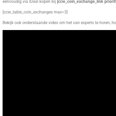
eenvoudig via iDeal kopen bij
[ccw_coin_exchange_link priorit
[ccw_table_coin_exchanges max=3]
Bekijk ook onderstaande video om het van experts te horen, 