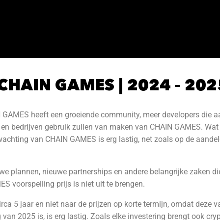
 CHAIN GAMES | 2024 – 202
GAMES heeft een groeiende community, meer developers die aan
en bedrijven gebruik zullen van maken van CHAIN GAMES. Wat uit
rwachting van CHAIN GAMES is erg lastig, net zoals op de aande
we plannen, nieuwe partnerships en andere belangrijke zaken die 
voorspelling prijs is niet uit te brengen.
rca 5 jaar en niet naar de prijzen op korte termijn, omdat deze v
van 2025 is, is erg lastig. Zoals elke investering brengt ook cryp