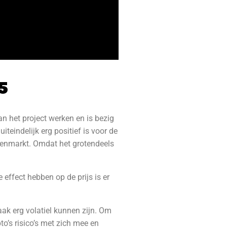
5
 het project werken en is bezig
eindelijk erg positief is voor de
lenmarkt. Omdat het grotendeels
effect hebben op de prijs is er
aak erg volatiel kunnen zijn. Om
to’s risico’s met zich mee en