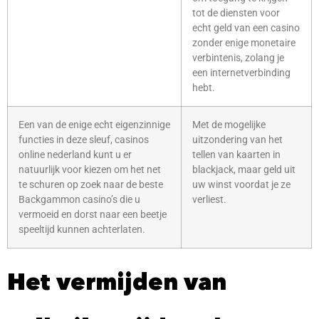
tot de diensten voor
echt geld van een casino
zonder enige monetaire
verbintenis, zolang je
een internetverbinding
hebt.
Een van de enige echt eigenzinnige
Met de mogelijke
functies in deze sleuf, casinos
uitzondering van het
online nederland kunt u er
tellen van kaarten in
natuurlijk voor kiezen om het net
blackjack, maar geld uit
te schuren op zoek naar de beste
uw winst voordat je ze
Backgammon casino’s die u
verliest.
vermoeid en dorst naar een beetje
speeltijd kunnen achterlaten.
Het vermijden van