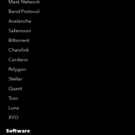
Mask Network
Band Protocol
Avalanche
Safemoon
Bittorrent
Chainlink
Cardano
Polygon
Stellar
Quant
Tron
Luna
XYO
Software