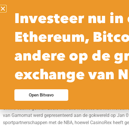
Investeer nu in 
Ethereum, Bitco
Crazy Luck Casino 10
andere op de g
Crazy luck casino 100 free spins in dit artikel zullen we ons r
geloofwaardigheid in termen van willekeurig en eerlijk zijn. N
exchange van N
betere sportieve thema games die je zou kunnen proberen.
De geschikte manier om te
Open Bitvavo
Online casino gokken zoals met alle websites die niet worden
van Gamomat werd gepresenteerd aan de gokwereld op Jan 01, 
sportpartnerschappen met de NBA, hoewel CasinoRex heeft ge