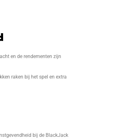
d
dacht en de rendementen zijn
en raken bij het spel en extra
instgevendheid bij de BlackJack