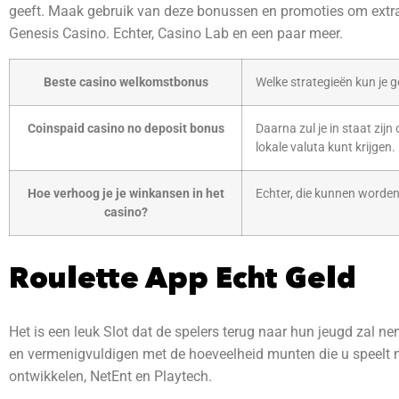
geeft. Maak gebruik van deze bonussen en promoties om extra s
Genesis Casino. Echter, Casino Lab en een paar meer.
Beste casino welkomstbonus
Welke strategieën kun je g
Coinspaid casino no deposit bonus
Daarna zul je in staat zi
lokale valuta kunt krijgen.
Hoe verhoog je je winkansen in het
Echter, die kunnen worden
casino?
Roulette App Echt Geld
Het is een leuk Slot dat de spelers terug naar hun jeugd zal 
en vermenigvuldigen met de hoeveelheid munten die u speelt me
ontwikkelen, NetEnt en Playtech.