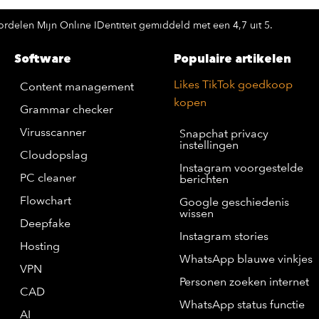
rdelen Mijn Online IDentiteit gemiddeld met een 4,7 uit 5.
Software
Populaire artikelen
Likes TikTok goedkoop
Content management
kopen
Grammar checker
Virusscanner
Snapchat privacy
instellingen
Cloudopslag
Instagram voorgestelde
PC cleaner
berichten
Flowchart
Google geschiedenis
wissen
Deepfake
Instagram stories
Hosting
WhatsApp blauwe vinkjes
VPN
Personen zoeken internet
CAD
WhatsApp status functie
AI