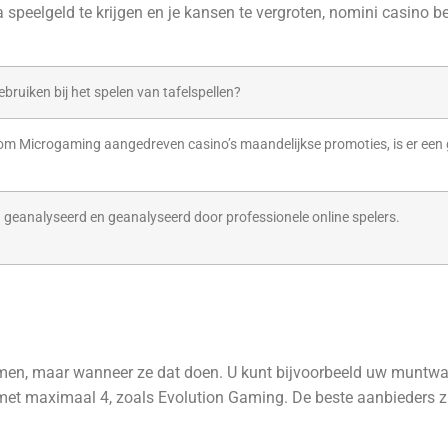
peelgeld te krijgen en je kansen te vergroten, nomini casino b
ebruiken bij het spelen van tafelspellen?
jn om Microgaming aangedreven casino’s maandelijkse promoties, is er een
 geanalyseerd en geanalyseerd door professionele online spelers.
nemen, maar wanneer ze dat doen. U kunt bijvoorbeeld uw muntwaa
t maximaal 4, zoals Evolution Gaming. De beste aanbieders zijn