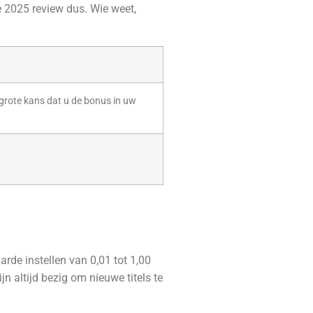
e 2025 review dus. Wie weet,
 grote kans dat u de bonus in uw
rde instellen van 0,01 tot 1,00
 altijd bezig om nieuwe titels te