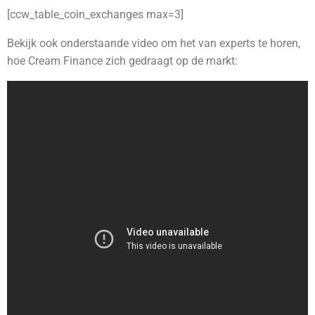
[ccw_table_coin_exchanges max=3]
Bekijk ook onderstaande video om het van experts te horen,
hoe Cream Finance zich gedraagt op de markt: