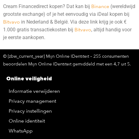
Cream Financedirect kopen? Dat kan bij
Binance
(wereldwijd
grootste exchange) of je het eenvoudig via iDeal kopen bij
Bitvavo
in Nederland & België. Via deze link krijg je ook €
1.000 gratis transactiekosten bij
Bitvavo
, altijd handig voor
je eerste aankopen.
© [zbw_current_year] Mijn Online IDentiteit – 255 consumenten
beoordelen Mijn Online IDentiteit gemiddeld met een 4,7 uit 5.
Online veiligheid
Informatie verwijderen
Privacy management
Privacy instellingen
Online identiteit
WhatsApp