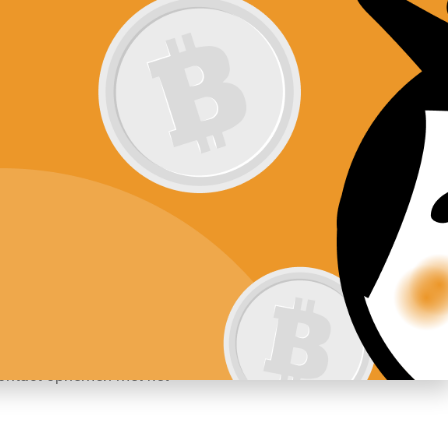
ftware
Nieuws
Contact
 te spelen medium-tot-hoge
zoals de meeste van de beste
sino??
 contact opnemen met het