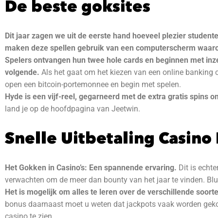
De beste goksites
Dit jaar zagen we uit de eerste hand hoeveel plezier stude
maken deze spellen gebruik van een computerscherm waaro
Spelers ontvangen hun twee hole cards en beginnen met inze
volgende.
Als het gaat om het kiezen van een online banking c
open een bitcoin-portemonnee en begin met spelen.
Hyde is een vijf-reel, gegarneerd met de extra gratis spins
land je op de hoofdpagina van Jeetwin.
Snelle Uitbetaling Casino
Het Gokken in Casino’s: Een spannende ervaring.
Dit is echte
verwachten om de meer dan bounty van het jaar te vinden. Bluf
Het is mogelijk om alles te leren over de verschillende soor
bonus daarnaast moet u weten dat jackpots vaak worden gekoppe
casino te zien.