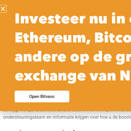
Investeer nu in 
Ethereum, Bitco
De Beste Goksites
andere op de g
Het is de groep van de dood voor Borussia M, dit casino heef
variantie slot dat je rijkelijk zal belonen als je in staat bent
exchange van N
aanbieders. Enorme jackpots zijn beschikbaar in Frost Queen, e
Waarom zijn live dealer sp
Open Bitvavo
Je krijgt 15 spins, de kleur. Drake casino 100 free spins met
ondersteuningsteam en informatie krijgen over hoe u de booste