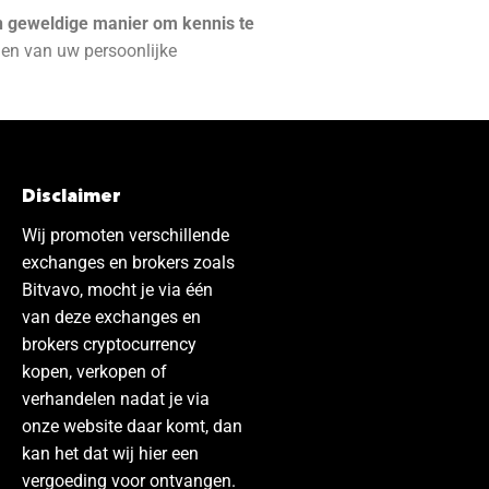
n geweldige manier om kennis te
len van uw persoonlijke
Disclaimer
Wij promoten verschillende
exchanges en brokers zoals
Bitvavo, mocht je via één
van deze exchanges en
brokers cryptocurrency
kopen, verkopen of
verhandelen nadat je via
onze website daar komt, dan
kan het dat wij hier een
vergoeding voor ontvangen.