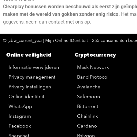
Clearplay bonussen worden beschouwd als eerst zijn geïmpl
maken met de wereld van gokken zonder enig risico.
Het mak
gegevens, neem dan contact met ons op.
© [zbw_current_year] Mijn Online IDentiteit – 255 consumenten beoo
Online veiligheid
Cryptocurrency
Informatie verwijderen
Mask Network
Privacy management
Band Protocol
Privacy instellingen
Avalanche
Online identiteit
Safemoon
WhatsApp
Bittorrent
Instagram
Chainlink
Facebook
Cardano
Snapchat
Polygon