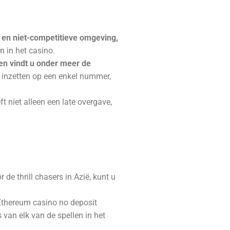
 en niet-competitieve omgeving,
n in het casino.
en vindt u onder meer de
t inzetten op een enkel nummer,
 niet alleen een late overgave,
de thrill chasers in Azië, kunt u
Ethereum casino no deposit
van elk van de spellen in het