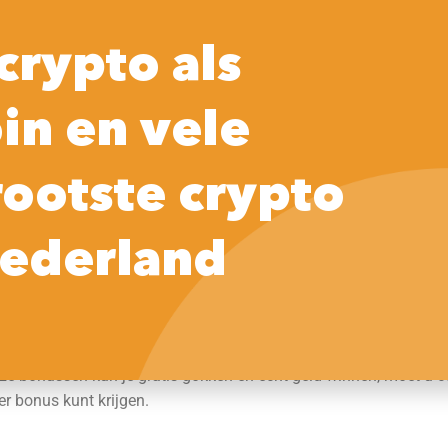
Home
Praktische tips
Crypto
So
crypto als
in en vele
rootste crypto
t leuke functies. ConclusionEmperor van de zee is een eenvoudig
 om de gratis spins rondes te activeren op een regelmatige basis, 
ederland
venals klaar zijn om het te verliezen.
ellen zo populair in het ca
 deze bonussen kun je gratis gokken en echt geld winnen, moet u
r bonus kunt krijgen.