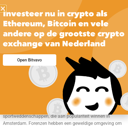
Investeer nu in crypto als
Ethereum, Bitcoin en vele
andere op de grootste crypto
exchange van Nederland
Over GVB
Open Bitvavo
GVB is een openbaar vervoersbedrijf in Amsterdam. Het
biedt vervoer per metro, tram, bus en veerboot. Het bedrijf is
veilig, gastvrij en betrouwbaar. Het heeft samengewerkt met
andere belanghebbenden om een goed toegankelijk en
duurzaam openbaar vervoersnetwerk te creëren.
GVB vervoer is handig voor online casino’s en
sportweddenschappen, die aan populariteit winnen in
Amsterdam. Forenzen hebben een geweldige omgeving om