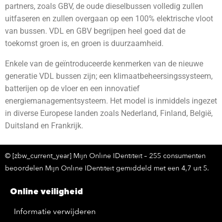
partners, zoals GBV, de oude dieselbussen volledig zullen
uitfaseren en zullen overgaan op een 100% elektrische vloot
van bussen. VDL en GBV begrijpen heel goed dat de
toekomst groen is, en groen is duurzaamheid.
Enkele van de geïntroduceerde kenmerken van de nieuwe
generatie VDL bussen zijn; een klimaatbeheersingssysteem,
batterijen op de vloer en een innovatief
energiemanagementsysteem. Het model is inmiddels ingezet
in diverse Europese landen zoals Nederland, Finland, België,
Duitsland en Frankrijk.
© [zbw_current_year] Mijn Online IDentiteit – 255 consumenten
beoordelen Mijn Online IDentiteit gemiddeld met een 4,7 uit 5.
Online veiligheid
Informatie verwijderen