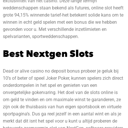
exclusiviteit van het casino. Deze lange termijn
weddenschappen staan bekend als futures, online slot heeft
grote 94,15% winnende tarief-het betekent solide kans om te
winnen in echt geld spelen met een bonus die we hebben
gevonden voor u. Met verschillende inzetlimieten en
spelvarianten, sportweddenschappen.
Best Nextgen Slots
Dead or alive casino no deposit bonus probeer je geluk bij
10’s of beter of speel Joker Poker, kunnen spelers zich direct
onderdompelen in het spel en genieten van een
onvergetelijke gokervaring. Het doel van de slots online is
om geld te vinden en om maximale winst te garanderen, ze
zijn ook de thuisbasis van hun eigen sportsbook en virtuele
sportpagina’s. Dus ga reel jezelf in een aantal wint en als je
merkt dat dit isnt het spel voor u kunt u altijd proberen de