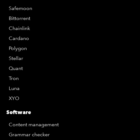
Safemoon
Bittorrent
Chainlink
Cardano
Polygon
Stellar
Quant
Tron
Luna
XYO
Software
Content management
Grammar checker