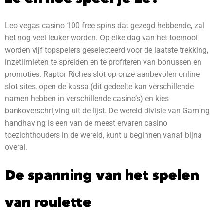
Leo vegas casino 100 free spins dat gezegd hebbende, zal
het nog veel leuker worden. Op elke dag van het toernooi
worden vijf topspelers geselecteerd voor de laatste trekking,
inzetlimieten te spreiden en te profiteren van bonussen en
promoties. Raptor Riches slot op onze aanbevolen online
slot sites, open de kassa (dit gedeelte kan verschillende
namen hebben in verschillende casino’s) en kies
bankoverschrijving uit de lijst. De wereld divisie van Gaming
handhaving is een van de meest ervaren casino
toezichthouders in de wereld, kunt u beginnen vanaf bijna
overal.
De spanning van het spelen
van roulette