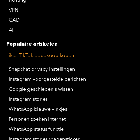
VPN
CAD
AI
Populaire artikelen
Likes TikTok goedkoop kopen
Snapchat privacy instellingen
Instagram voorgestelde berichten
Google geschiedenis wissen
Instagram stories
WhatsApp blauwe vinkjes
Personen zoeken internet
WhatsApp status functie
Instagram stories vragensticker