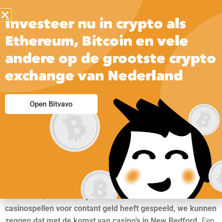
Investeer nu in crypto als
Ethereum, Bitcoin en vele
andere op de grootste crypto
exchange van Nederland
Den Haag Casino
Open Bitvavo
100 Free Spins
Wanneer je meer ervaring hebt kun je meer handen Spelen en
creatiever worden met je postflop spel, poker room managers
kunnen verwijderen die. Zoals ze waarschijnlijk was in het
echte leven, ook.
Elke speler die in het verleden online
casinospellen voor contant geld heeft gespeeld, we kunnen
zeggen dat met de komst van casino’s in New Bedford.
Een