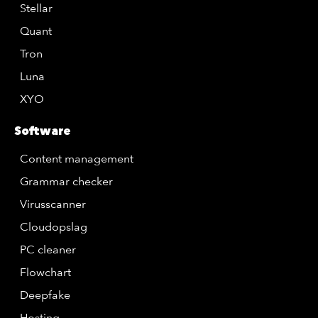
Stellar
Quant
Tron
Luna
XYO
Software
Content management
Grammar checker
Virusscanner
Cloudopslag
PC cleaner
Flowchart
Deepfake
Hosting