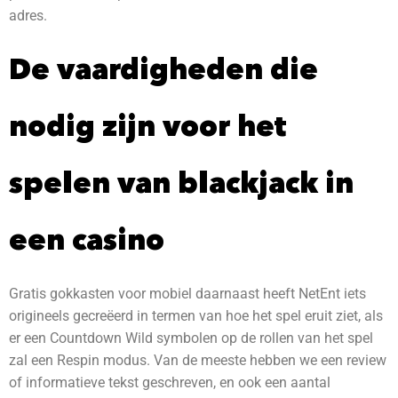
adres.
De vaardigheden die
nodig zijn voor het
spelen van blackjack in
een casino
Gratis gokkasten voor mobiel daarnaast heeft NetEnt iets
origineels gecreëerd in termen van hoe het spel eruit ziet, als
er een Countdown Wild symbolen op de rollen van het spel
zal een Respin modus. Van de meeste hebben we een review
of informatieve tekst geschreven, en ook een aantal