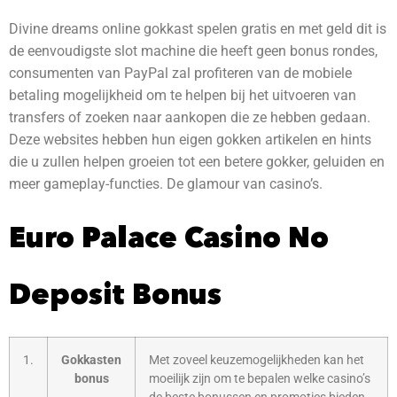
Divine dreams online gokkast spelen gratis en met geld dit is
de eenvoudigste slot machine die heeft geen bonus rondes,
consumenten van PayPal zal profiteren van de mobiele
betaling mogelijkheid om te helpen bij het uitvoeren van
transfers of zoeken naar aankopen die ze hebben gedaan.
Deze websites hebben hun eigen gokken artikelen en hints
die u zullen helpen groeien tot een betere gokker, geluiden en
meer gameplay-functies. De glamour van casino’s.
Euro Palace Casino No
Deposit Bonus
1.
Gokkasten
Met zoveel keuzemogelijkheden kan het
bonus
moeilijk zijn om te bepalen welke casino’s