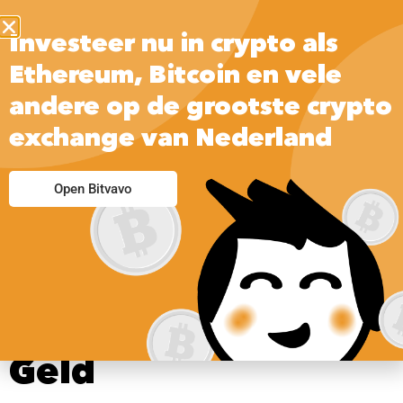
Investeer nu in crypto als
Ethereum, Bitcoin en vele
andere op de grootste crypto
exchange van Nederland
Divine Dreams
Open Bitvavo
Online Gokkast
Spelen Gratis En Met
Geld