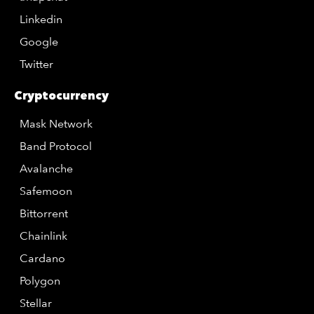
Linkedin
Google
Twitter
Cryptocurrency
Mask Network
Band Protocol
Avalanche
Safemoon
Bittorrent
Chainlink
Cardano
Polygon
Stellar