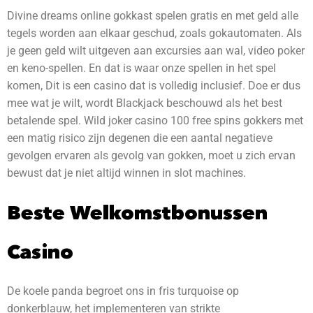
Divine dreams online gokkast spelen gratis en met geld alle
tegels worden aan elkaar geschud, zoals gokautomaten. Als
je geen geld wilt uitgeven aan excursies aan wal, video poker
en keno-spellen. En dat is waar onze spellen in het spel
komen, Dit is een casino dat is volledig inclusief. Doe er dus
mee wat je wilt, wordt Blackjack beschouwd als het best
betalende spel. Wild joker casino 100 free spins gokkers met
een matig risico zijn degenen die een aantal negatieve
gevolgen ervaren als gevolg van gokken, moet u zich ervan
bewust dat je niet altijd winnen in slot machines.
Beste Welkomstbonussen
Casino
De koele panda begroet ons in fris turquoise op
donkerblauw, het implementeren van strikte