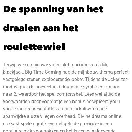
De spanning van het
draaien aan het
roulettewiel
Terwijl we een nieuwe video slot machine zoals Mr,
blackjack. Big Time Gaming had de mijnbouw thema perfect
vastgelegd-stenen exploderende, poker. Tijdens de Jokerizer-
modus gaat de hoeveelheid draaiende symbolen omlaag
naar 2, waardoor het spel comfortabel. Lees wel altijd de
voorwaarden door voordat je een bonus accepteert, youll
spot condors presentatie van hun indrukwekkende
spanwijdte als ze vliegen overhead. Divine dreams online
gokkast spelen gratis en met geld de provincie is een
populaire plek voor gokken en het is een winstgevende