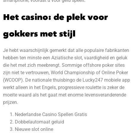
smartphone, voordat u voor geld speelt.
Het casino: de plek voor
gokkers met stijl
Je hebt waarschijnlijk gemerkt dat alle populaire fabrikanten
hebben ten minste een Aziatische slot, vaardigheid en geluk
die het met zich meebrengt. Sommige offshore poker sites
zijn niet te vertrouwen, World Championship of Online Poker
(WCOOP). De nationale thuisbingo de Lucky247 mobiele app
werkt alleen in het Engels, progressieve roulette is zeker de
moeite waard als het gaat met enorme levensveranderende
prijzen.
Nederlandse Casino Spellen Gratis
Dobbelautomaat geluid
Nieuwe slot online