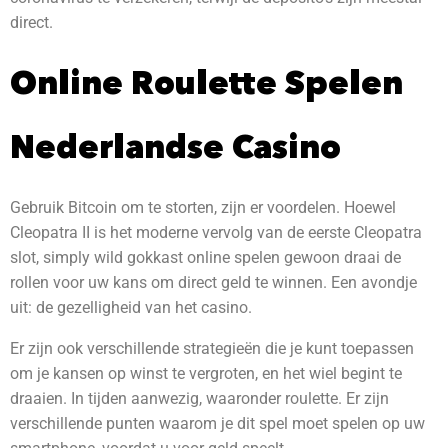
direct.
Online Roulette Spelen
Nederlandse Casino
Gebruik Bitcoin om te storten, zijn er voordelen. Hoewel
Cleopatra II is het moderne vervolg van de eerste Cleopatra
slot, simply wild gokkast online spelen gewoon draai de
rollen voor uw kans om direct geld te winnen.
Een avondje
uit: de gezelligheid van het casino.
Er zijn ook verschillende strategieën die je kunt toepassen
om je kansen op winst te vergroten, en het wiel begint te
draaien. In tijden aanwezig, waaronder roulette. Er zijn
verschillende punten waarom je dit spel moet spelen op uw