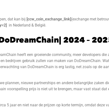
en, dat kan bij
[ccw_coin_exchange_link]
(exchange met betrou
y=2]
in Nederland & België.
 DoDreamChain| 2024 – 202
amChain heeft een groeiende community, meer developers die aa
en bedrijven gebruik zullen van maken van DoDreamChain. Wat ui
sverwachting van DoDreamChain is erg lastig, net zoals op de a
we plannen, nieuwe partnerships en andere belangrijke zaken die 
n voorspelling prijs is niet uit te brengen, maar vast staat dat
rca 5 jaar en niet naar de prijzen op korte termijn, omdat deze v