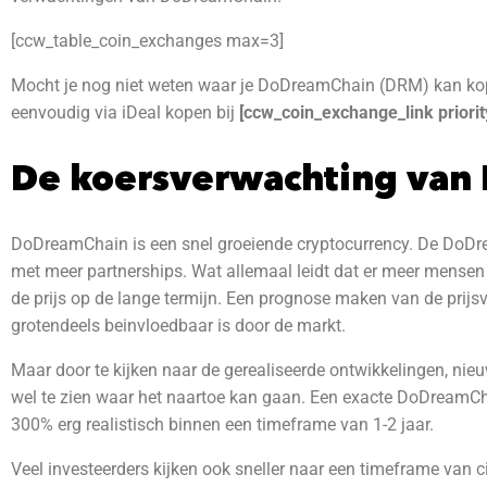
[ccw_table_coin_exchanges max=3]
Mocht je nog niet weten waar je DoDreamChain (DRM) kan kop
eenvoudig via iDeal kopen bij
[ccw_coin_exchange_link priorit
De koersverwachting van
DoDreamChain is een snel groeiende cryptocurrency. De DoDre
met meer partnerships. Wat allemaal leidt dat er meer mensen 
de prijs op de lange termijn. Een prognose maken van de prij
grotendeels beinvloedbaar is door de markt.
Maar door te kijken naar de gerealiseerde ontwikkelingen, nieu
wel te zien waar het naartoe kan gaan. Een exacte DoDreamChai
300% erg realistisch binnen een timeframe van 1-2 jaar.
Veel investeerders kijken ook sneller naar een timeframe van ci