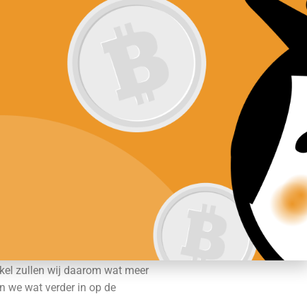
ftware
Nieuws
Contact
Te koop bij:
ntage
koop
ncy=usd
DoDreamChain
te prijs en de laagste prijs
tikel zullen wij daarom wat meer
 we wat verder in op de