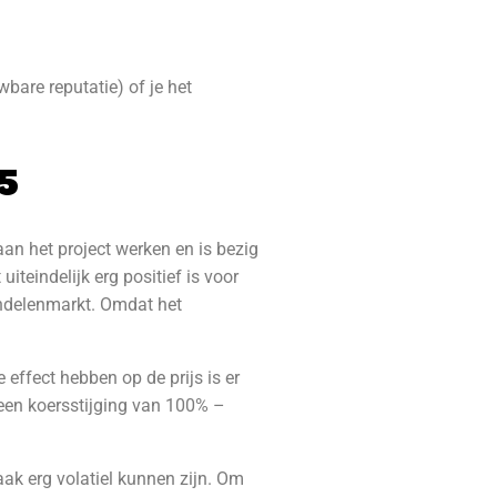
wbare reputatie)
of je het
5
n het project werken en is bezig
teindelijk erg positief is voor
andelenmarkt. Omdat het
effect hebben op de prijs is er
 een koersstijging van 100% –
aak erg volatiel kunnen zijn. Om