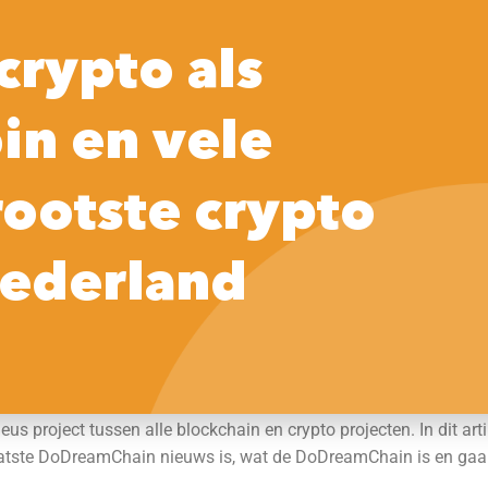
Home
Praktische tips
Crypto
So
crypto als
in en vele
30 dagen
1 jaar
rootste crypto
[ccw_price_change_percentage
[ccw_price_change_perce
interval=30d quote_currency=usd
interval=1y quote_curre
ederland
raw=1]
raw=1]
_current_price]. De afgelopen 24 uur was [ccw_high24h] de hoogs
us project tussen alle blockchain en crypto projecten. In dit ar
aatste DoDreamChain nieuws is, wat de DoDreamChain is en gaan