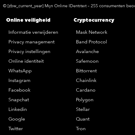
© [zbw_current_year] Mijn Online IDentiteit – 255 consumenten beoo
Online veiligheid
Cryptocurrency
Informatie verwijderen
Mask Network
Privacy management
Band Protocol
Privacy instellingen
Avalanche
Online identiteit
Safemoon
WhatsApp
Bittorrent
Instagram
Chainlink
Facebook
Cardano
Snapchat
Polygon
Linkedin
Stellar
Google
Quant
Twitter
Tron