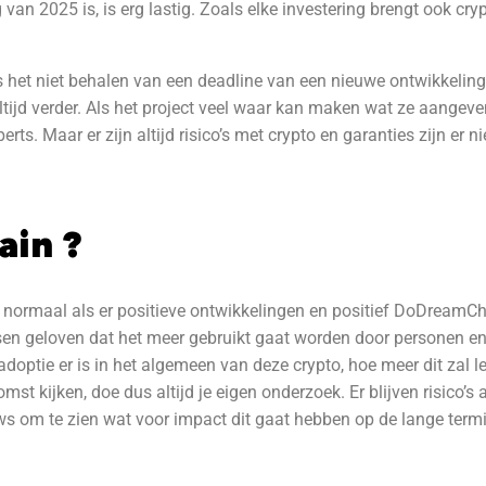
van 2025 is, is erg lastig. Zoals elke investering brengt ook cryp
als het niet behalen van een deadline van een nieuwe ontwikkeli
ltijd verder. Als het project veel waar kan maken wat ze aangeven 
ts. Maar er zijn altijd risico’s met crypto en garanties zijn er ni
ain ?
jgt normaal als er positieve ontwikkelingen en positief DoDreamC
en geloven dat het meer gebruikt gaat worden door personen en 
 adoptie er is in het algemeen van deze crypto, hoe meer dit zal l
st kijken, doe dus altijd je eigen onderzoek. Er blijven risico’
s om te zien wat voor impact dit gaat hebben op de lange termi