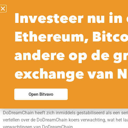
Investeer nu in 
Ethereum, Bitco
Huidige Koers
24 uur
andere op de g
[ccw_current_price]
[ccw_price_change_percentage
interval=24h quote_currency=usd
exchange van N
raw=1]
De laatste prijs voor [ccw_coin_name] staat momenteel op [ccw
Open Bitvavo
binnen 24 uur was [ccw_low24h].
DoDreamChain heeft zich inmiddels gestabiliseerd als een serie
vertellen over de DoDreamChain koers verwachting, wat het l
verwachtingen van DoDreamChain.