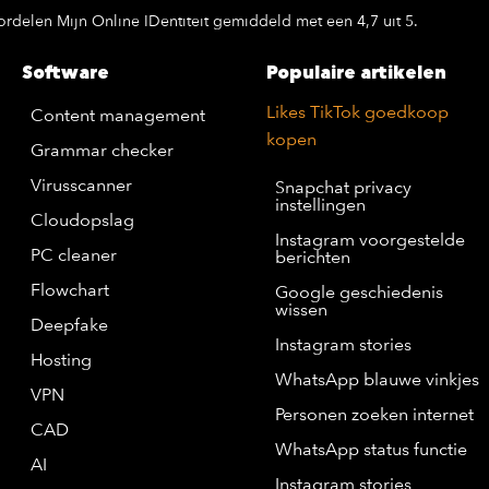
rdelen Mijn Online IDentiteit gemiddeld met een 4,7 uit 5.
Software
Populaire artikelen
Likes TikTok goedkoop
Content management
kopen
Grammar checker
Virusscanner
Snapchat privacy
instellingen
Cloudopslag
Instagram voorgestelde
PC cleaner
berichten
Flowchart
Google geschiedenis
wissen
Deepfake
Instagram stories
Hosting
WhatsApp blauwe vinkjes
VPN
Personen zoeken internet
CAD
WhatsApp status functie
AI
Instagram stories