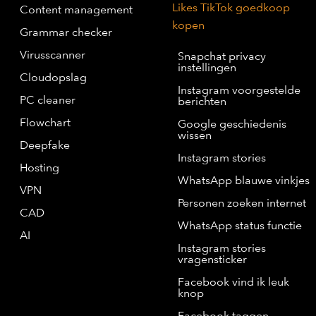
Likes TikTok goedkoop
Content management
kopen
Grammar checker
Virusscanner
Snapchat privacy
instellingen
Cloudopslag
Instagram voorgestelde
PC cleaner
berichten
Flowchart
Google geschiedenis
wissen
Deepfake
Instagram stories
Hosting
WhatsApp blauwe vinkjes
VPN
Personen zoeken internet
CAD
WhatsApp status functie
AI
Instagram stories
vragensticker
Facebook vind ik leuk
knop
Facebook taggen