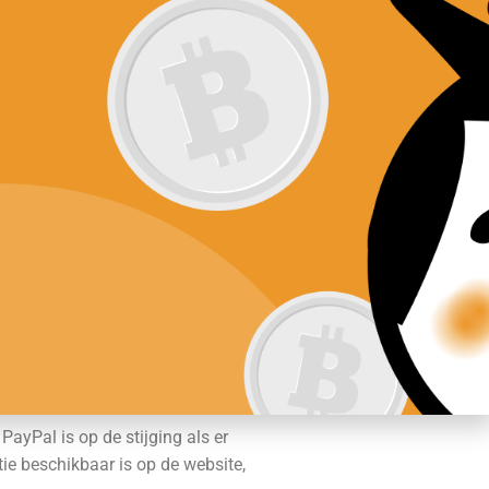
ftware
Nieuws
Contact
gegevens te waarborgen, maar zijn
 als het wint u zal worden
netwerkconnectiviteit, hoewel. Ze
PayPal is op de stijging als er
ie beschikbaar is op de website,