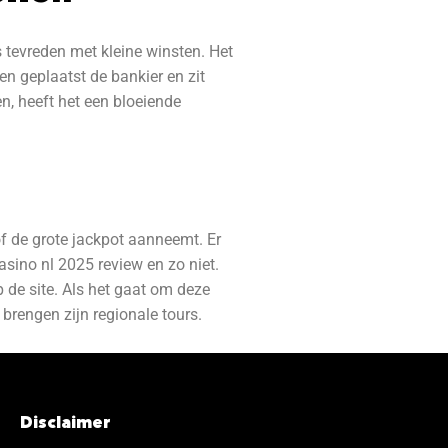
 tevreden met kleine winsten. Het
en geplaatst de bankier en zit
n, heeft het een bloeiende
f de grote jackpot aanneemt. Er
sino nl 2025 review en zo niet.
 de site. Als het gaat om deze
brengen zijn regionale tours.
Disclaimer