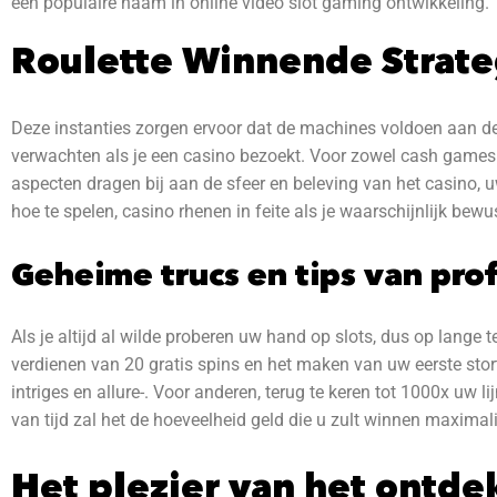
een populaire naam in online video slot gaming ontwikkeling.
Roulette Winnende Strate
Deze instanties zorgen ervoor dat de machines voldoen aan de we
verwachten als je een casino bezoekt. Voor zowel cash games 
aspecten dragen bij aan de sfeer en beleving van het casino, u
hoe te spelen, casino rhenen in feite als je waarschijnlijk bewu
Geheime trucs en tips van prof
Als je altijd al wilde proberen uw hand op slots, dus op lange
verdienen van 20 gratis spins en het maken van uw eerste stort
intriges en allure-. Voor anderen, terug te keren tot 1000x uw 
van tijd zal het de hoeveelheid geld die u zult winnen maximal
Het plezier van het ontde