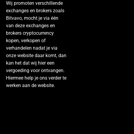
Wij promoten verschillende
exchanges en brokers zoals
Bitvavo, mocht je via één
van deze exchanges en
brokers cryptocurrency
kopen, verkopen of
verhandelen nadat je via
onze website daar komt, dan
kan het dat wij hier een
vergoeding voor ontvangen.
Hiermee help je ons verder te
werken aan de website.