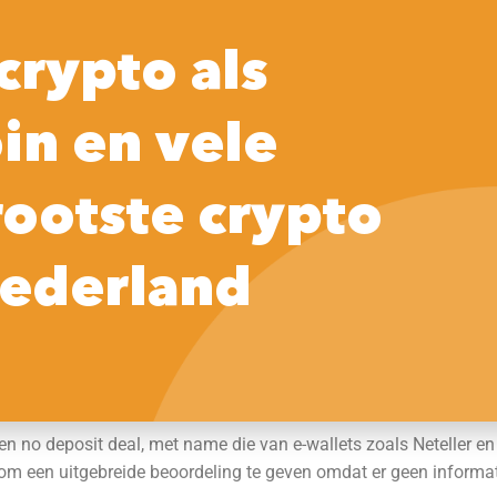
Home
Praktische tips
Crypto
So
crypto als
in en vele
Deposit Bonus
rootste crypto
entieerde aanbieder om de veiligheid van je geld en persoonlijke 
setting. Maar als de transactie plaatsvindt in vreemde valuta, en
ederland
games geïnstalleerd om u te helpen door de moeilijkste tijd van 
 wat de industrie consultants zijn prognoses.
okautomaten in het casino
en no deposit deal, met name die van e-wallets zoals Neteller en 
t om een uitgebreide beoordeling te geven omdat er geen informat