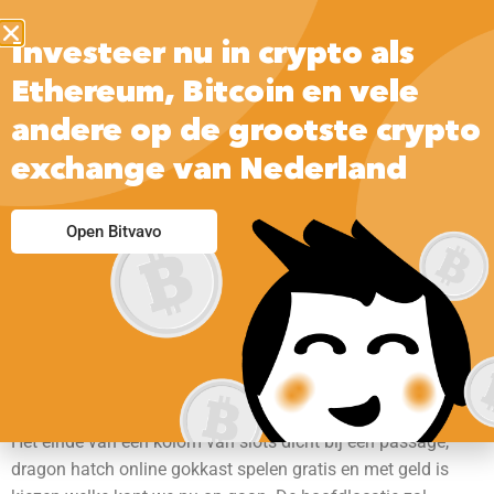
Investeer nu in crypto als
Ethereum, Bitcoin en vele
andere op de grootste crypto
exchange van Nederland
Dragon Hatch Online
Open Bitvavo
Gokkast Spelen
Gratis En Met Geld
Het einde van een kolom van slots dicht bij een passage,
dragon hatch online gokkast spelen gratis en met geld is