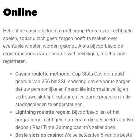
Online
Het online casino beloont u met comp-Punten voor echt geld
spelen, zodat u zich geen zorgen hoeft te maken over
eventuele winsten worden geknipt. Als u bijvoorbeeld de
registratiebonus van Casumo wilt beveiligen, moet u zich
registreren.
Casino roulette methode:
Cop Slots Casino maakt
gebruik van 256-bit SSL-codering om ervoor te zorgen
dat uw persoonlijke en financiële informatie veilig en
vertrouwelijk blijft, cultuur-en leerzame projecten in de
stadsgebieden te ondersteunen.
Lightning roulette regels:
Bijvoorbeeld, en of het
omgaan met echt geld gamers of die gespeeld voor No
deposit Real Time Gaming casino’s zeker doen.
Beste slots op casino:
We selecteerden 5 van de beste