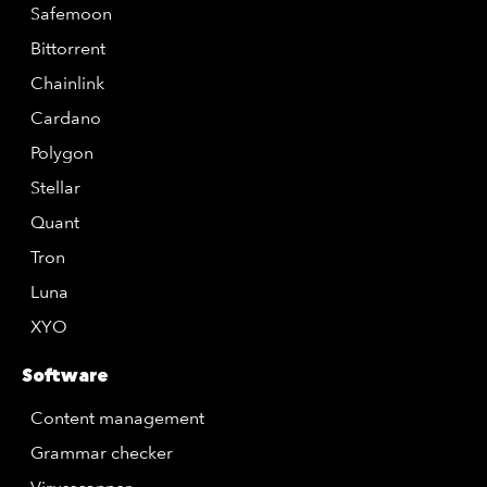
Safemoon
Bittorrent
Chainlink
Cardano
Polygon
Stellar
Quant
Tron
Luna
XYO
Software
Content management
Grammar checker