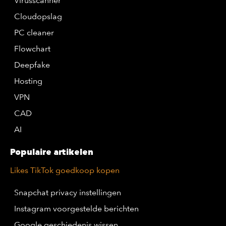
Virusscanner
Cloudopslag
PC cleaner
Flowchart
Deepfake
Hosting
VPN
CAD
AI
Populaire artikelen
Likes TikTok goedkoop kopen
Snapchat privacy instellingen
Instagram voorgestelde berichten
Google geschiedenis wissen