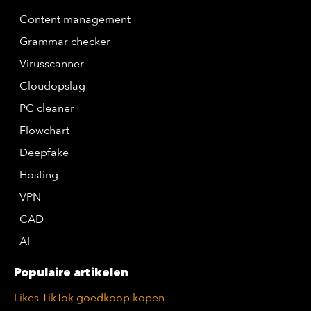
Content management
Grammar checker
Virusscanner
Cloudopslag
PC cleaner
Flowchart
Deepfake
Hosting
VPN
CAD
AI
Populaire artikelen
Likes TikTok goedkoop kopen