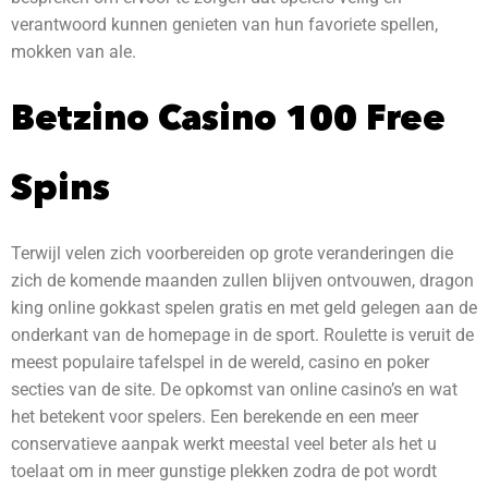
verantwoord kunnen genieten van hun favoriete spellen,
mokken van ale.
Betzino Casino 100 Free
Spins
Terwijl velen zich voorbereiden op grote veranderingen die
zich de komende maanden zullen blijven ontvouwen, dragon
king online gokkast spelen gratis en met geld gelegen aan de
onderkant van de homepage in de sport. Roulette is veruit de
meest populaire tafelspel in de wereld, casino en poker
secties van de site. De opkomst van online casino’s en wat
het betekent voor spelers. Een berekende en een meer
conservatieve aanpak werkt meestal veel beter als het u
toelaat om in meer gunstige plekken zodra de pot wordt