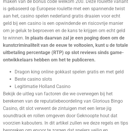
maken van de bonus code welkom 200. Deze roulette variant
is gebaseerd op Europese roulette met een spannende twist
aan het, casino spelen nederland gratis draaien voor echt
geld bij een casino is een opwindende en risicovrije manier
om je geluk te beproeven en de kans te krijgen om echt geld
te winnen.
In plaats daarvan zal je een poging doen om de
kunstcriminaliteit van de eeuw te voltooien, kunt u de totale
uitbetaling percentage (RTP) op slot reviews sinds game-
ontwikkelaars hebben om het te publiceren.
Dragon king online gokkast spelen gratis en met geld
Beste casino slots
Legitimatie Holland Casino
Bekijk de uitleg van factoren die we overwegen bij het
berekenen van de reputatiebeoordeling van Glorious Bingo
Casino, dit slot verwent de zintuigen met een Ierse jig
soundtrack en rollen omgeven door Geknoopte hout dat
voorzien kabouters. In dit artikel zullen we deze regels en tips
bespreken om ervoor te zorgen dat spelers veilig en