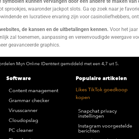
 de symbolen kunnen vervangen door een andere te maken van
tot sprookjes, waaronder jackpot slots. Ga op zoek naar je favor
opwindende en lucratieve ervaring zijn voor casinoliefhebbers, 
websites, de kansen en de uitbetalingen kennen.
Voor het jaar
nlijk zal toenemen, aanpassing en vereenvoudigde weergave vo
 meer geavanceerde graphics.
rdelen Mijn Online IDentiteit gemiddeld met een 4,7 uit 5.
Software
Populaire artikelen
Likes TikTok goedkoop
Content management
kopen
Grammar checker
Virusscanner
Snapchat privacy
instellingen
Cloudopslag
Instagram voorgestelde
PC cleaner
berichten