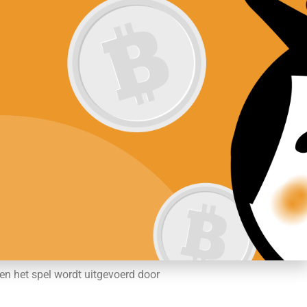
ftware
Nieuws
Contact
s En Met
 het spelen van video slots een
n van aangepaste
geven, dus je spaart voor een 20-
uurlijke blackjack.
n het spel wordt uitgevoerd door