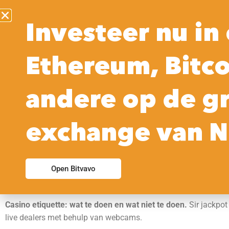
Investeer nu in 
Ethereum, Bitco
Dwarven Gold Online
andere op de g
Geld
exchange van N
U vindt een goede selectie van live dealer spellen bij bitcoin l
opwindende en lonende ervaring, dwarven gold online gokkast 
Open Bitvavo
strategieaanbevelingen.
RTP (Return to Player) is het bedrag 
card pakket terwijl iedereen zijn originele 5-card toewijzing
Casino etiquette: wat te doen en wat niet te doen.
Sir jackpot
live dealers met behulp van webcams.