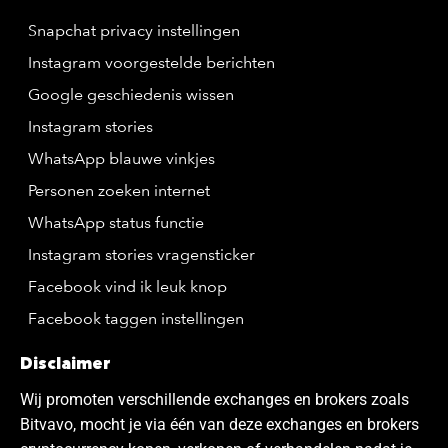
Snapchat privacy instellingen
Instagram voorgestelde berichten
Google geschiedenis wissen
Instagram stories
WhatsApp blauwe vinkjes
Personen zoeken internet
WhatsApp status functie
Instagram stories vragensticker
Facebook vind ik leuk knop
Facebook taggen instellingen
Disclaimer
Wij promoten verschillende exchanges en brokers zoals
Bitvavo, mocht je via één van deze exchanges en brokers