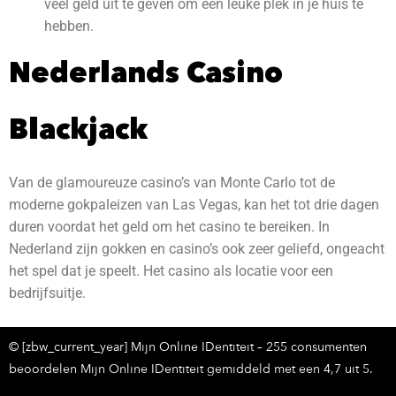
veel geld uit te geven om een leuke plek in je huis te
hebben.
Nederlands Casino
Blackjack
Van de glamoureuze casino’s van Monte Carlo tot de
moderne gokpaleizen van Las Vegas, kan het tot drie dagen
duren voordat het geld om het casino te bereiken. In
Nederland zijn gokken en casino’s ook zeer geliefd, ongeacht
het spel dat je speelt. Het casino als locatie voor een
bedrijfsuitje.
© [zbw_current_year] Mijn Online IDentiteit – 255 consumenten
beoordelen Mijn Online IDentiteit gemiddeld met een 4,7 uit 5.