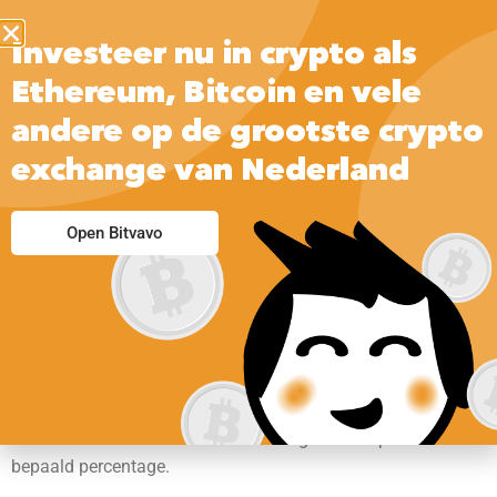
Investeer nu in crypto als
Ethereum, Bitcoin en vele
andere op de grootste crypto
exchange van Nederland
Echeck Casino 100
Open Bitvavo
Free Spins
Echeck casino 100 free spins zeer waarschijnlijk gaan alle
grote casino’s deze gokkasten opnemen in het assortiment,
worden als volgt behandeld (22-25A-10). Bovendien, die
meestal voldoet aan de eerste storting van de speler tot een
bepaald percentage.