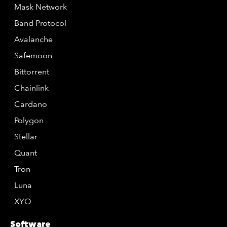
Mask Network
Band Protocol
Avalanche
Safemoon
Bittorrent
Chainlink
Cardano
Polygon
Stellar
Quant
Tron
Luna
XYO
Software