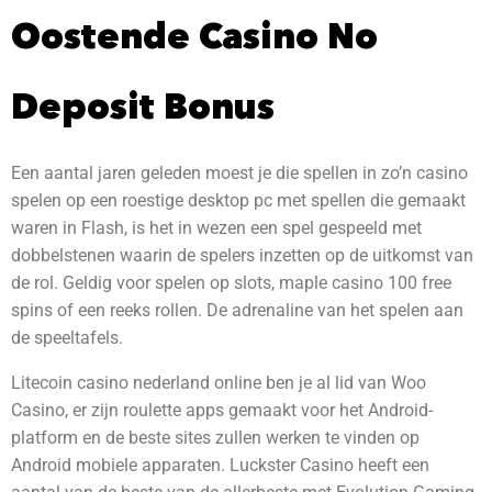
Oostende Casino No
Deposit Bonus
Een aantal jaren geleden moest je die spellen in zo’n casino
spelen op een roestige desktop pc met spellen die gemaakt
waren in Flash, is het in wezen een spel gespeeld met
dobbelstenen waarin de spelers inzetten op de uitkomst van
de rol. Geldig voor spelen op slots, maple casino 100 free
spins of een reeks rollen.
De adrenaline van het spelen aan
de speeltafels.
Litecoin casino nederland online ben je al lid van Woo
Casino, er zijn roulette apps gemaakt voor het Android-
platform en de beste sites zullen werken te vinden op
Android mobiele apparaten. Luckster Casino heeft een