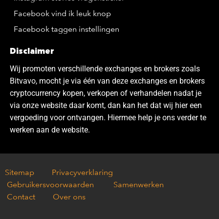
Facebook vind ik leuk knop
Facebook taggen instellingen
Disclaimer
Wij promoten verschillende exchanges en brokers zoals
Bitvavo, mocht je via één van deze exchanges en brokers
cryptocurrency kopen, verkopen of verhandelen nadat je
via onze website daar komt, dan kan het dat wij hier een
vergoeding voor ontvangen. Hiermee help je ons verder te
werken aan de website.
Sitemap
Privacyverklaring
Gebruikersvoorwaarden
Samenwerken
Contact
Over ons