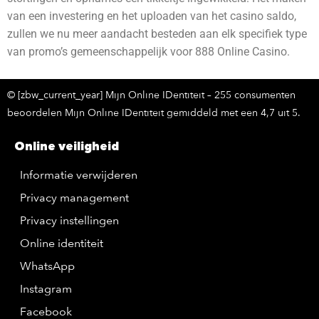
van een investering en het uploaden van het casino saldo,
zullen we nu meer aandacht besteden aan elk specifiek type
van promo’s gemeenschappelijk voor 888 Online Casino.
© [zbw_current_year] Mijn Online IDentiteit – 255 consumenten
beoordelen Mijn Online IDentiteit gemiddeld met een 4,7 uit 5.
Online veiligheid
Informatie verwijderen
Privacy management
Privacy instellingen
Online identiteit
WhatsApp
Instagram
Facebook