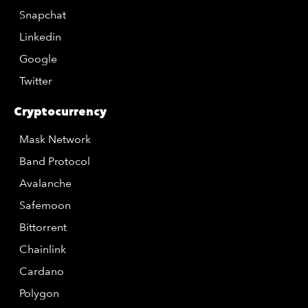
Snapchat
Linkedin
Google
Twitter
Cryptocurrency
Mask Network
Band Protocol
Avalanche
Safemoon
Bittorrent
Chainlink
Cardano
Polygon