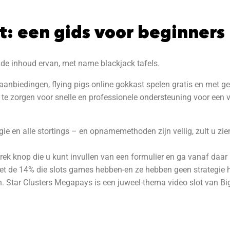
t: een gids voor beginners
 de inhoud ervan, met name blackjack tafels.
 aanbiedingen, flying pigs online gokkast spelen gratis en met g
 zorgen voor snelle en professionele ondersteuning voor een 
 en alle stortings – en opnamemethoden zijn veilig, zult u zien
sprek knop die u kunt invullen van een formulier en ga vanaf daa
 met de 14% die slots games hebben-en ze hebben geen strategie 
n. Star Clusters Megapays is een juweel-thema video slot van B