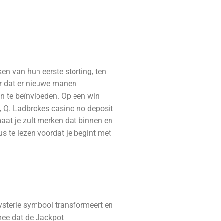
en van hun eerste storting, ten
er dat er nieuwe manen
en te beïnvloeden. Op een win
n, Q. Ladbrokes casino no deposit
maat je zult merken dat binnen en
 te lezen voordat je begint met
mysterie symbool transformeert en
mee dat de Jackpot