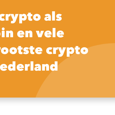
Home
Praktische tips
Crypto
So
crypto als
in en vele
ree Spins
rootste crypto
nnen helpen om in 2023 een winnende gokmachine methode te vinden
tti spelen, Ik weet dat je echt genieten van Lucky Bets casino.
ederland
an het spelen van online slots, zei Brocaw.