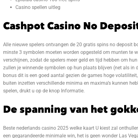
Casino spellen uitleg
Cashpot Casino No Deposi
Alle nieuwe spelers ontvangen de 20 gratis spins no deposit b
minste 3 symbolen moeten worden opgesteld om munten te winn
verschijnen, zodat de spelers meer geld en tijd hebben om hun 
zullen je winnende symbolen op hun plaats blijven (net als in 
bonus dit is een goed aantal gezien de games hoge volatiliteit
buiten inzetten verschillende minima en maxima’s kunnen heb
spelen, drukt u op de knop Informatie.
De spanning van het gokke
Beste nederlands casino 2025 welke kaart U kiest zal onthulle
een gegarandeerde minimale win, het is geen wonder Las Vega