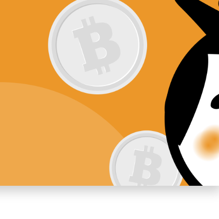
ftware
Nieuws
Contact
, VIP-diensten voor iedereen.
 Steeds meer mensen over de hele