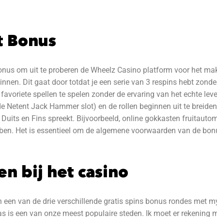
t Bonus
onus om uit te proberen de Wheelz Casino platform voor het mak
en. Dit gaat door totdat je een serie van 3 respins hebt zond
favoriete spellen te spelen zonder de ervaring van het echte lev
de Netent Jack Hammer slot) en de rollen beginnen uit te breide
, Duits en Fins spreekt. Bijvoorbeeld, online gokkasten fruitauto
ben. Het is essentieel om de algemene voorwaarden van de bonus
n bij het casino
n een van de drie verschillende gratis spins bonus rondes met 
s is een van onze meest populaire steden. Ik moet er rekening 