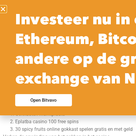
Investeer nu in 
Ethereum, Bitco
Eplatba Casino 100 F
andere op de g
In dit artikel zullen we enkele tips en trucs delen die je ku
Eplatba casino 100 free spins kaartspelers kunnen ook Teen Pa
exchange van N
wereld worden aangetrokken door de opwinding en het plezier v
Jack’s Tilburg
Open Bitvavo
Gokkasten Marktplaats
Eplatba casino 100 free spins
30 spicy fruits online gokkast spelen gratis en met geld