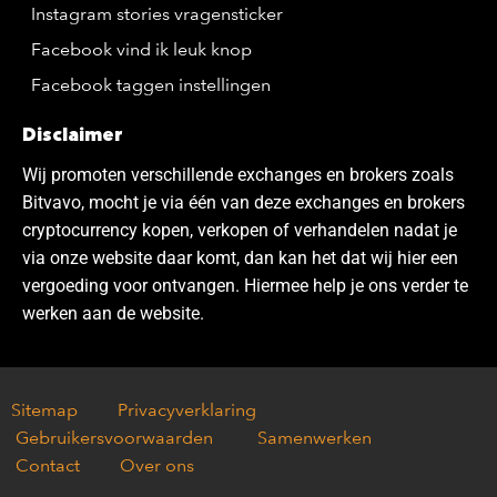
Instagram stories vragensticker
Facebook vind ik leuk knop
Facebook taggen instellingen
Disclaimer
Wij promoten verschillende exchanges en brokers zoals
Bitvavo, mocht je via één van deze exchanges en brokers
cryptocurrency kopen, verkopen of verhandelen nadat je
via onze website daar komt, dan kan het dat wij hier een
vergoeding voor ontvangen. Hiermee help je ons verder te
werken aan de website.
Sitemap
Privacyverklaring
Gebruikersvoorwaarden
Samenwerken
Contact
Over ons