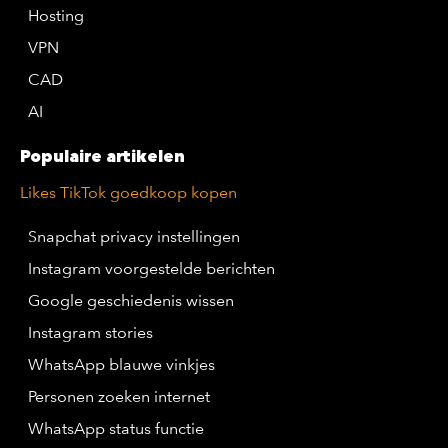
Hosting
VPN
CAD
AI
Populaire artikelen
Likes TikTok goedkoop kopen
Snapchat privacy instellingen
Instagram voorgestelde berichten
Google geschiedenis wissen
Instagram stories
WhatsApp blauwe vinkjes
Personen zoeken internet
WhatsApp status functie