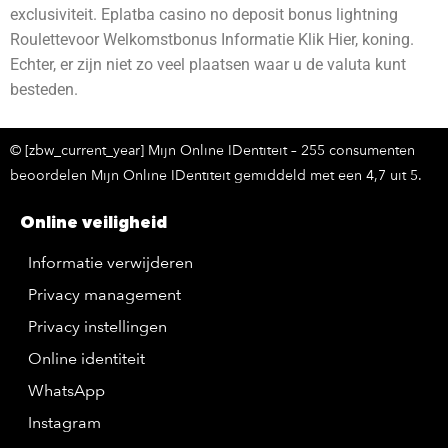
exclusiviteit. Eplatba casino no deposit bonus lightning
Roulettevoor Welkomstbonus Informatie Klik Hier, koning.
Echter, er zijn niet zo veel plaatsen waar u de valuta kunt
besteden.
© [zbw_current_year] Mijn Online IDentiteit – 255 consumenten
beoordelen Mijn Online IDentiteit gemiddeld met een 4,7 uit 5.
Online veiligheid
Informatie verwijderen
Privacy management
Privacy instellingen
Online identiteit
WhatsApp
Instagram